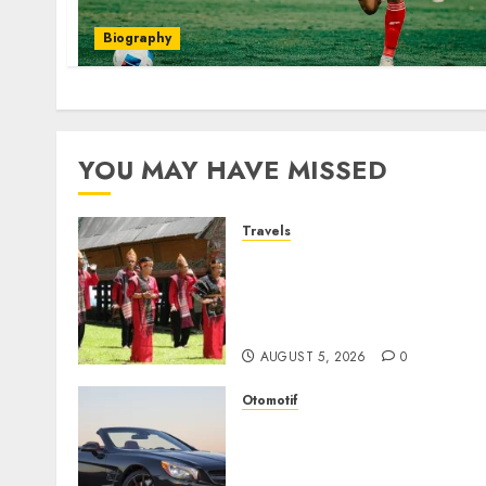
Biography
YOU MAY HAVE MISSED
Travels
Desa Wisata Tomok,
Perjalanan Menyusuri
Warisan Budaya Batak yan
Memikat Hati
AUGUST 5, 2026
0
Otomotif
Mercedes-Benz, Simbol
Kemewahan yang Terus
Menentukan Arah Masa