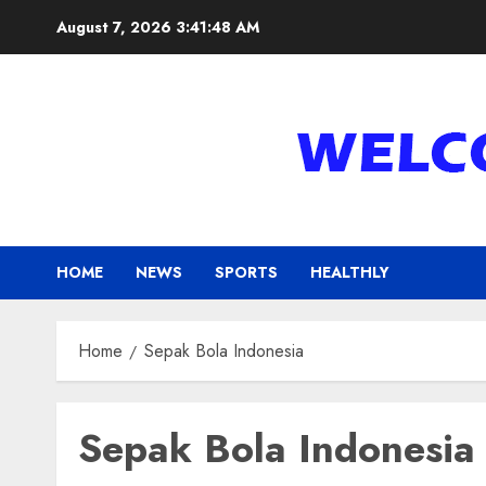
Skip
August 7, 2026
3:41:48 AM
to
content
HOME
NEWS
SPORTS
HEALTHLY
Home
Sepak Bola Indonesia
Sepak Bola Indonesia