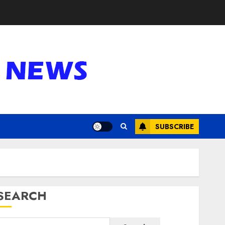
SUBSCRIBE
SEARCH