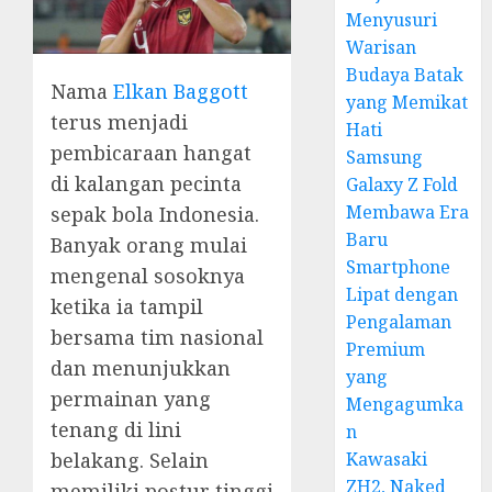
Menyusuri
Warisan
Budaya Batak
Nama
Elkan Baggott
yang Memikat
terus menjadi
Hati
pembicaraan hangat
Samsung
di kalangan pecinta
Galaxy Z Fold
Membawa Era
sepak bola Indonesia.
Baru
Banyak orang mulai
Smartphone
mengenal sosoknya
Lipat dengan
ketika ia tampil
Pengalaman
bersama tim nasional
Premium
dan menunjukkan
yang
permainan yang
Mengagumka
tenang di lini
n
Kawasaki
belakang. Selain
ZH2, Naked
memiliki postur tinggi