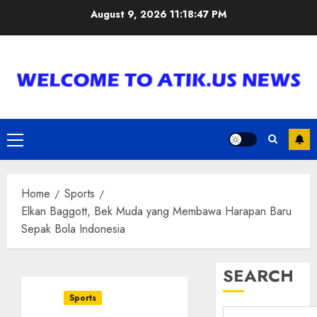
Skip
August 9, 2026
11:18:48 PM
to
content
Primary
Menu
Home
Sports
Elkan Baggott, Bek Muda yang Membawa Harapan Baru
Sepak Bola Indonesia
SEARCH
Sports