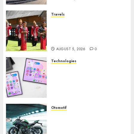
Travels
Desa Wisata Tomok,
Perjalanan Menyusuri
Warisan Budaya Batak yang
Memikat Hati
AUGUST 5, 2026
0
Technologies
Samsung Galaxy Z Fold
Membawa Era Baru
Smartphone Lipat dengan
Pengalaman Premium yang
Mengagumkan
AUGUST 3, 2026
0
Otomotif
Kawasaki ZH2, Naked
Supercharged yang
Menghadirkan Sensasi