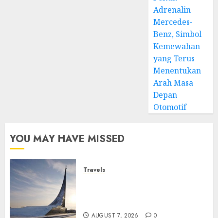
Adrenalin
Mercedes-
Benz, Simbol
Kemewahan
yang Terus
Menentukan
Arah Masa
Depan
Otomotif
YOU MAY HAVE MISSED
Travels
Museum of Cosmonautics,
Wisata Edukasi Ikonik di
Moskow
AUGUST 7, 2026
0