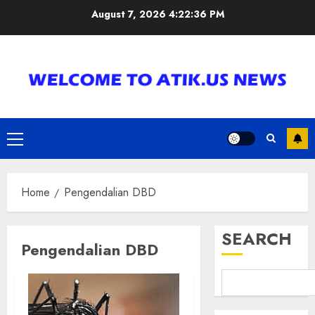
Skip
August 7, 2026
4:22:36 PM
to
content
Primary
Menu
Home
Pengendalian DBD
SEARCH
Pengendalian DBD