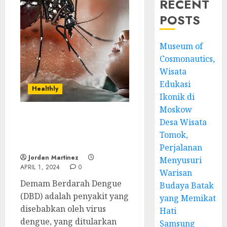
RECENT
POSTS
Museum of
Cosmonautics,
Wisata
Edukasi
Healthly
Ikonik di
Moskow
Desa Wisata
Demam Berdarah:
Memahami Gejala dan
Tomok,
Langkah Pencegahannya
Perjalanan
Jordan Martinez
Menyusuri
APRIL 1, 2024
0
Warisan
Demam Berdarah Dengue
Budaya Batak
(DBD) adalah penyakit yang
yang Memikat
disebabkan oleh virus
Hati
dengue, yang ditularkan
Samsung