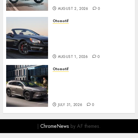
Berkendara Penuh Adrenalin
AUGUST 2, 2026
0
Otomotif
Mercedes-Benz, Simbol
Kemewahan yang Terus
Menentukan Arah Masa Depan
Otomotif
AUGUST 1, 2026
0
Otomotif
Toyota bZ4X Tourin Hadir
Membawa Era Baru SUV
Listrik dengan Performa
Modern dan Desain Futuristik
JULY 31, 2026
0
|
ChromeNews
by AF themes.