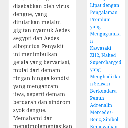
Lipat dengan
disebabkan oleh virus
Pengalaman
dengue, yang
Premium
ditularkan melalui
yang
gigitan nyamuk Aedes
Mengagumka
aegypti dan Aedes
n
albopictus. Penyakit
Kawasaki
ini menimbulkan
ZH2, Naked
gejala yang bervariasi,
Supercharged
yang
mulai dari demam
Menghadirka
ringan hingga kondisi
n Sensasi
yang mengancam
Berkendara
jiwa, seperti demam
Penuh
berdarah dan sindrom
Adrenalin
syok dengue.
Mercedes-
Memahami dan
Benz, Simbol
mengimplementasikan
Kemewahan