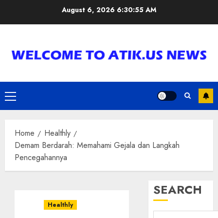
Skip
August 6, 2026
6:30:57 AM
to
content
Primary
Menu
Home
Healthly
Demam Berdarah: Memahami Gejala dan Langkah
Pencegahannya
SEARCH
Healthly