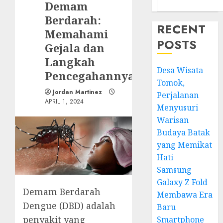
Demam
Berdarah:
RECENT
Memahami
POSTS
Gejala dan
Langkah
Desa Wisata
Pencegahannya
Tomok,
Jordan Martinez
Perjalanan
APRIL 1, 2024
Menyusuri
Warisan
Budaya Batak
yang Memikat
Hati
Samsung
Galaxy Z Fold
Demam Berdarah
Membawa Era
Dengue (DBD) adalah
Baru
penyakit yang
Smartphone