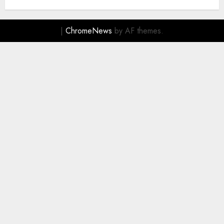
|
ChromeNews
by AF themes.