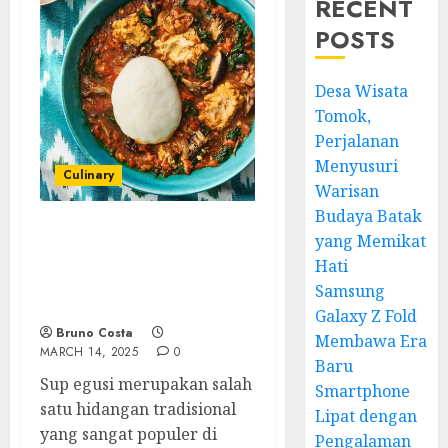
RECENT
POSTS
Desa Wisata
Tomok,
Perjalanan
Menyusuri
Culinary
Warisan
Budaya Batak
yang Memikat
Sup Egusi: Keunikan dan
Kelezatan Makanan
Hati
Afrika yang Menggugah
Samsung
Selera
Galaxy Z Fold
Bruno Costa
Membawa Era
MARCH 14, 2025
0
Baru
Sup egusi merupakan salah
Smartphone
satu hidangan tradisional
Lipat dengan
yang sangat populer di
Pengalaman