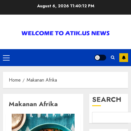
Skip
August 6, 2026
11:40:12 PM
to
content
Primary
Menu
Home
Makanan Afrika
SEARCH
Makanan Afrika