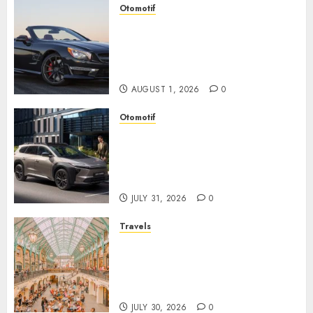
Otomotif
Mercedes-Benz, Simbol
Kemewahan yang Terus
Menentukan Arah Masa Depan
Otomotif
AUGUST 1, 2026
0
Otomotif
Toyota bZ4X Tourin Hadir
Membawa Era Baru SUV
Listrik dengan Performa
Modern dan Desain Futuristik
JULY 31, 2026
0
Travels
Covent Garden, Sudut London
yang Memikat dengan Seni,
Sejarah, dan Pesona yang Tak
Pernah Pudar
JULY 30, 2026
0