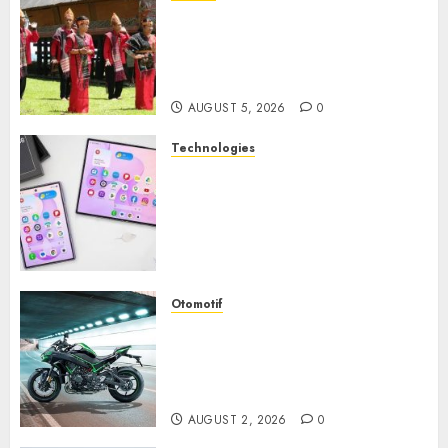
Desa Wisata Tomok,
Perjalanan Menyusuri
Warisan Budaya Batak yang
Memikat Hati
AUGUST 5, 2026
0
Technologies
Samsung Galaxy Z Fold
Membawa Era Baru
Smartphone Lipat dengan
Pengalaman Premium yang
Mengagumkan
AUGUST 3, 2026
0
Otomotif
Kawasaki ZH2, Naked
Supercharged yang
Menghadirkan Sensasi
Berkendara Penuh Adrenalin
AUGUST 2, 2026
0