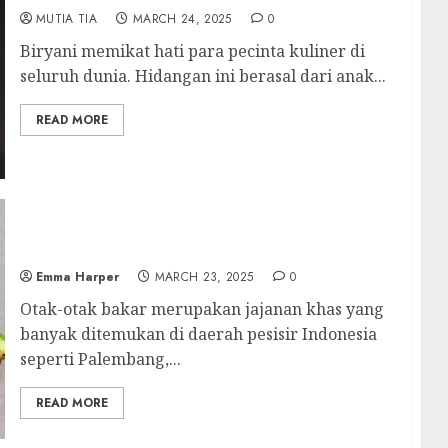
MUTIA TIA
MARCH 24, 2025
0
Biryani memikat hati para pecinta kuliner di
seluruh dunia. Hidangan ini berasal dari anak...
READ MORE
Otak-Otak Bakar: Lezatnya Cita Rasa Ikan
dalam Balutan Daun
Emma Harper
MARCH 23, 2025
0
Otak-otak bakar merupakan jajanan khas yang
banyak ditemukan di daerah pesisir Indonesia
seperti Palembang,...
READ MORE