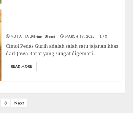
Cimol Pedas Gurih: Jajanan Kenyal yang
Selalu Menggugah Selera
MUTIA TIA
,Fitriani Utami
MARCH 19, 2025
0
Cimol Pedas Gurih adalah salah satu jajanan khas
dari Jawa Barat yang sangat digemari...
READ MORE
3
Next