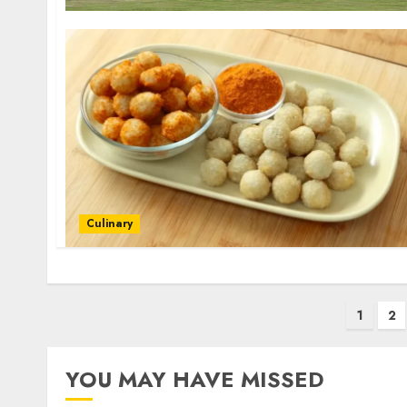
Culinary
Posts
1
2
pagination
YOU MAY HAVE MISSED