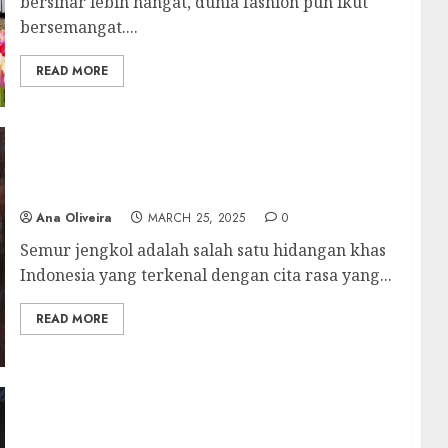
bersinar lebih hangat, dunia fashion pun ikut
bersemangat....
READ MORE
Semur Jengkol: Hidangan Khas yang
Menggugah Selera
Ana Oliveira
MARCH 25, 2025
0
Semur jengkol adalah salah satu hidangan khas
Indonesia yang terkenal dengan cita rasa yang...
READ MORE
Biryani: Sajian Nusantara yang Mendunia