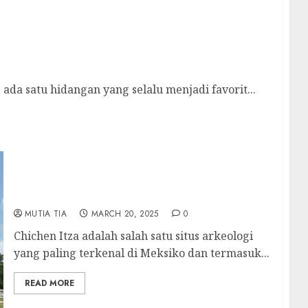
pang yang Digemari Dunia
da satu hidangan yang selalu menjadi favorit...
Chichen Itza: Keajaiban Dunia Maya yang
Menakjubkan dan Penuh Sejarah
MUTIA TIA
MARCH 20, 2025
0
Chichen Itza adalah salah satu situs arkeologi
yang paling terkenal di Meksiko dan termasuk...
READ MORE