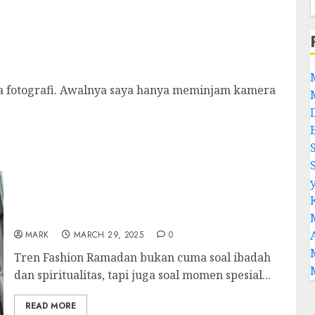
 Trial & Error
ada fotografi. Awalnya saya hanya meminjam kamera
Tren Fashion Ramadan yang Bikin Tampil
Stylish dan Syar’i Sepanjang Bulan Suci
MARK
MARCH 29, 2025
0
Tren Fashion Ramadan bukan cuma soal ibadah
dan spiritualitas, tapi juga soal momen spesial...
READ MORE