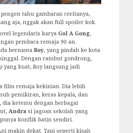
pengen tahu gambaran ceritanya,
enang aja, nggak akan full spoiler kok.
ovel legendaris karya
Gol A Gong
,
angan pembaca remaja 90-an.
muda bernama
Roy
, yang pindah ke kota
eninggal. Dengan rambut gondrong,
 yang kuat, Roy langsung jadi
 film remaja kekinian. Dia lebih
uh pemikiran, keras kepala, dan
, dia ketemu dengan berbagai
ut,
Andra
si jagoan sekolah yang
punya konflik batin sendiri.
i makin dekat. Tapi seperti kisah