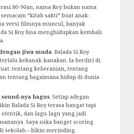
nerasi 80-90an, nama Roy bukan nama
 semacam “kitab sakti” buat anak-
ka versi filmnya muncul, banyak
ada Si Roy bisa menghidupkan kembali
a.
t dengan jiwa muda
. Balada Si Roy
terlalu kekanak-kanakan. Ia berdiri di
uat: tentang keberanian, tentang
 dan tentang bagaimana hidup di dunia
n sound-nya bagus
. Setiap adegan
ikin Balada Si Roy terasa hangat tapi
otentik, dan lagu-lagu yang jadi
asananya. Saya suka banget scoring
di sekolah—bikin merinding.