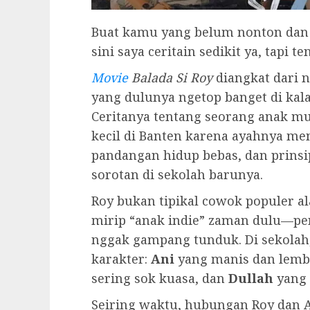
Buat kamu yang belum nonton dan 
sini saya ceritain sedikit ya, tapi t
Movie
Balada Si Roy
diangkat dari n
yang dulunya ngetop banget di kal
Ceritanya tentang seorang anak 
kecil di Banten karena ayahnya m
pandangan hidup bebas, dan prinsip
sorotan di sekolah barunya.
Roy bukan tipikal cowok populer ala
mirip “anak indie” zaman dulu—pen
nggak gampang tunduk. Di sekolah
karakter:
Ani
yang manis dan lemb
sering sok kuasa, dan
Dullah
yang 
Seiring waktu, hubungan Roy dan An