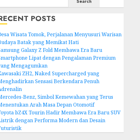
Search
RECENT POSTS
Desa Wisata Tomok, Perjalanan Menyusuri Warisan
Budaya Batak yang Memikat Hati
Samsung Galaxy Z Fold Membawa Era Baru
Smartphone Lipat dengan Pengalaman Premium
yang Mengagumkan
Kawasaki ZH2, Naked Supercharged yang
Menghadirkan Sensasi Berkendara Penuh
Adrenalin
Mercedes-Benz, Simbol Kemewahan yang Terus
Menentukan Arah Masa Depan Otomotif
Toyota bZ4X Tourin Hadir Membawa Era Baru SUV
Listrik dengan Performa Modern dan Desain
Futuristik