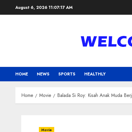
Skip
August 6, 2026
11:07:18 AM
to
content
HOME
NEWS
SPORTS
HEALTHLY
Home
Movie
Balada Si Roy: Kisah Anak Muda Berji
Movie