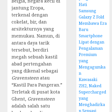
Belgia, negara kecil di
Hati
jantung Eropa,
Samsung
terkenal dengan
Galaxy Z Fold
cokelat, bir, dan
Membawa Era
arsitekturnya yang
Baru
memukau. Namun, di
Smartphone
Lipat dengan
antara daya tarik
Pengalaman
tersebut, berdiri
Premium
megah sebuah kastil
yang
abad pertengahan
Mengagumka
yang dikenal sebagai
n
Gravensteen
atau
Kawasaki
“Kastil Para Pangeran.”
ZH2, Naked
Terletak di pusat kota
Supercharged
yang
Ghent,
Gravensteen
Menghadirka
adalah salah satu
n Sensasi