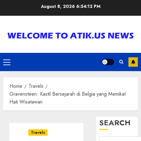
Skip
August 8, 2026
6:54:13 PM
to
content
Primary
Menu
Home
Travels
Gravensteen: Kastil Bersejarah di Belgia yang Memikat
Hati Wisatawan
SEARCH
Travels