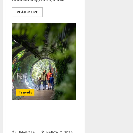
READ MORE
Travels
Pesona Kiwi Park: Wisata
Alam Ikonik di
Queenstown
JUNAWALA
MARCH 7, 2026