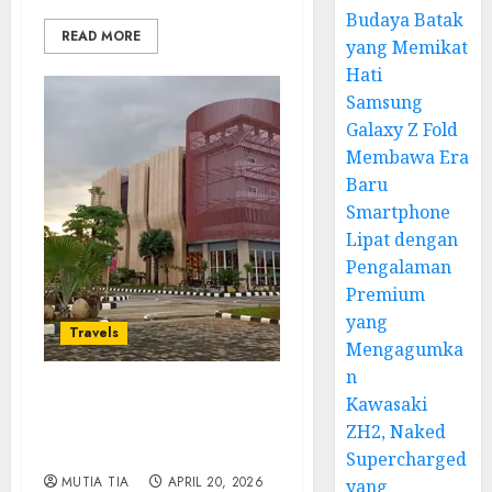
Budaya Batak
READ MORE
yang Memikat
Hati
Samsung
Galaxy Z Fold
Membawa Era
Baru
Smartphone
Lipat dengan
Pengalaman
Premium
yang
Travels
Mengagumka
n
Kawasaki
Tips Liburan Keluarga
Nyaman di Qubu Resort
ZH2, Naked
Pontianak
Supercharged
MUTIA TIA
APRIL 20, 2026
yang