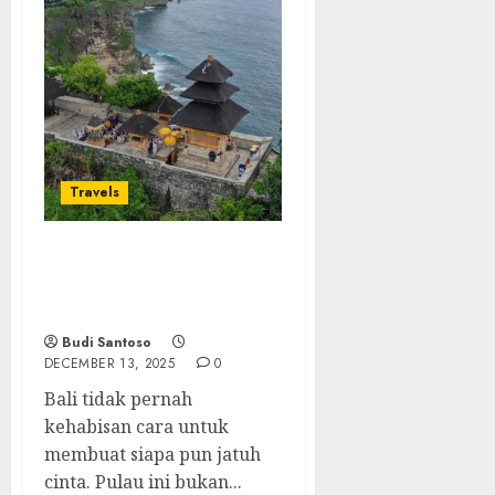
Travels
Pura Luhur Uluwatu:
Keindahan Spiritual di
Ujung Tebing Bali
Budi Santoso
DECEMBER 13, 2025
0
Bali tidak pernah
kehabisan cara untuk
membuat siapa pun jatuh
cinta. Pulau ini bukan...