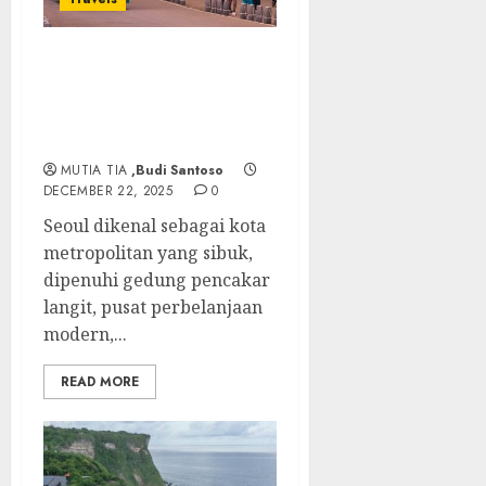
Seoul Grand Park: Surga
Hijau di Tengah Kota
yang Wajib Dikunjungi
Saat Liburan ke Korea
MUTIA TIA
,Budi Santoso
DECEMBER 22, 2025
0
Seoul dikenal sebagai kota
metropolitan yang sibuk,
dipenuhi gedung pencakar
langit, pusat perbelanjaan
modern,...
READ MORE