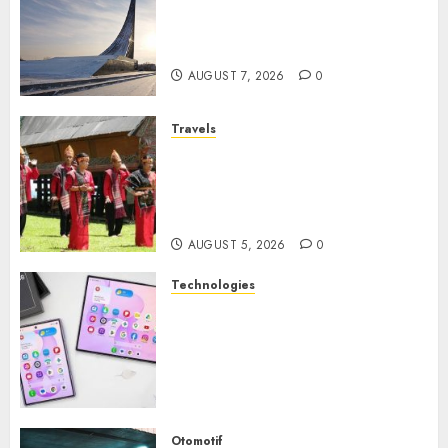
Museum of Cosmonautics,
Wisata Edukasi Ikonik di
Moskow
AUGUST 7, 2026
0
Travels
Desa Wisata Tomok,
Perjalanan Menyusuri
Warisan Budaya Batak yang
Memikat Hati
AUGUST 5, 2026
0
Technologies
Samsung Galaxy Z Fold
Membawa Era Baru
Smartphone Lipat dengan
Pengalaman Premium yang
Mengagumkan
AUGUST 3, 2026
0
Otomotif