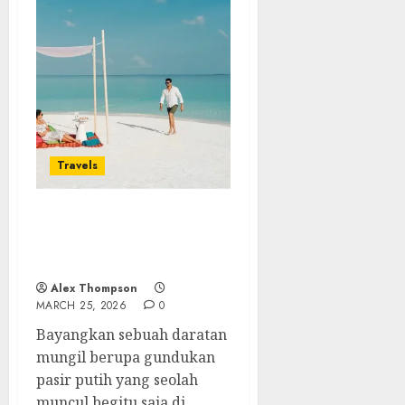
Travels
Menemukan Kepingan
Surga di Sandbank
Maladewa
Alex Thompson
MARCH 25, 2026
0
Bayangkan sebuah daratan
mungil berupa gundukan
pasir putih yang seolah
muncul begitu saja di...