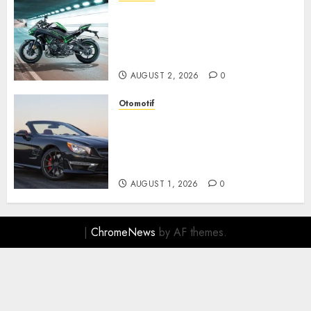
Kawasaki ZH2, Naked
Supercharged yang
Menghadirkan Sensasi
Berkendara Penuh Adrenalin
AUGUST 2, 2026
0
Otomotif
Mercedes-Benz, Simbol
Kemewahan yang Terus
Menentukan Arah Masa Depan
Otomotif
AUGUST 1, 2026
0
|
ChromeNews
by AF themes.