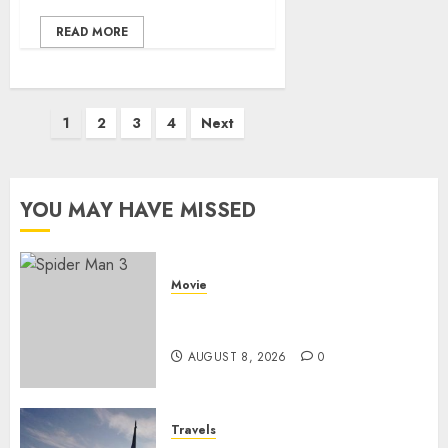
READ MORE
Posts
1
2
3
4
Next
pagination
YOU MAY HAVE MISSED
Movie
Spider Man 3: Review Film
Marvel yang Penuh Drama
AUGUST 8, 2026
0
Travels