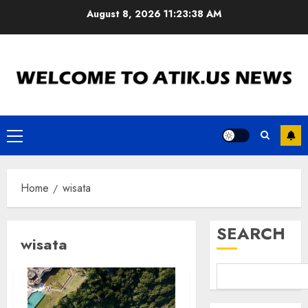
Skip
August 8, 2026
11:23:39 AM
to
content
Primary
Menu
Home
wisata
SEARCH
wisata