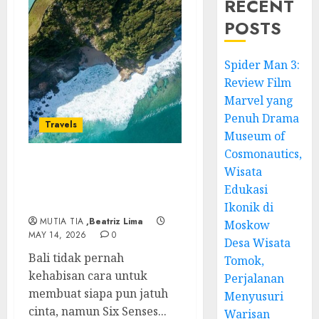
RECENT
POSTS
Spider Man 3:
Review Film
Marvel yang
Penuh Drama
Travels
Museum of
Cosmonautics,
Wisata
Kemewahan Autentik di
Tepi Tebing Six Senses
Edukasi
Uluwatu
Ikonik di
MUTIA TIA
,Beatriz Lima
Moskow
MAY 14, 2026
0
Desa Wisata
Bali tidak pernah
Tomok,
kehabisan cara untuk
Perjalanan
membuat siapa pun jatuh
Menyusuri
cinta, namun Six Senses...
Warisan