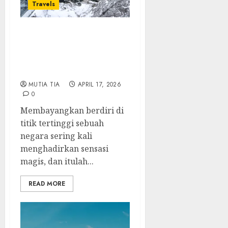
Travels
Pesona gunung
Zugspitze: Menaklukan
Puncak Tertinggi di
Jerman
MUTIA TIA
APRIL 17, 2026
0
Membayangkan berdiri di
titik tertinggi sebuah
negara sering kali
menghadirkan sensasi
magis, dan itulah...
READ MORE