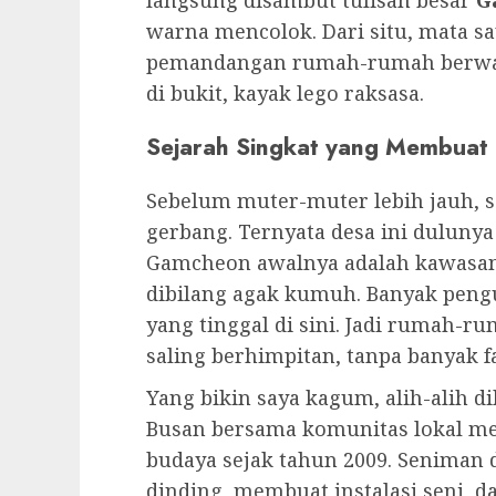
Busan sendiri kota yang rame bang
nuansa yang berbeda dengan Seoul.
sibuk, Busan lebih santai, panta
jangan ditanya,
tteokbokki
di sana 
saya naik subway ke stasiun Toseong
yang khusus menuju Gamcheon Cultu
pengalaman menarik dimulai
Wiki
Busnya sempit, jalannya nanjak, b
halaman saya waktu mudik. Saya se
kursi karena takut kejedot kaca. Ta
perjalanannya berkesan. Begitu sa
langsung disambut tulisan besar
G
warna mencolok. Dari situ, mata s
pemandangan rumah-rumah berwa
di bukit, kayak lego raksasa.