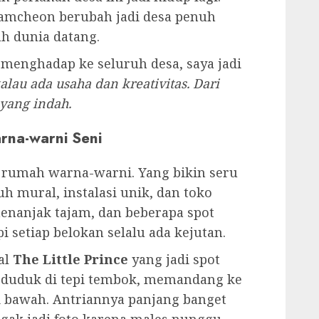
 Saya Merenung
aya sempat baca papan informasi di
a bukan tempat wisata keren.
 pemukiman sederhana, bahkan bisa
ungsi Perang Korea tahun 1950-an
umah kecil ini dibangun seadanya,
silitas.
ibiarkan begitu saja, pemerintah
ngubahnya jadi pusat seni dan
dari seluruh Korea datang, melukis
n perlahan desa ini jadi hidup lagi.
Gamcheon berubah jadi desa penuh
uh dunia datang.
g menghadap ke seluruh desa, saya jadi