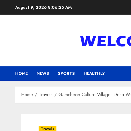
Skip
August 9, 2026
8:06:26 AM
to
content
HOME
NEWS
SPORTS
HEALTHLY
Home
Travels
Gamcheon Culture Village: Desa Wa
Travels