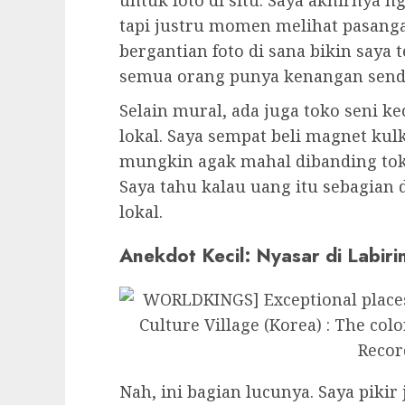
mikir:
Hidup itu bisa berubah total k
tempat sederhana bisa lahir sesuatu
Menyusuri Gang Sempit dan Wa
Gamcheon itu nggak cuma tentang 
adalah gang-gang sempit yang penu
kecil. Jalanannya berliku, kadang 
bahkan bikin saya ngos-ngosan. Tap
Saya masih ingat menemukan mur
foto paling populer. Ada patungny
arah rumah-rumah warna pastel di
untuk foto di situ. Saya akhirnya n
tapi justru momen melihat pasanga
bergantian foto di sana bikin saya
semua orang punya kenangan sendir