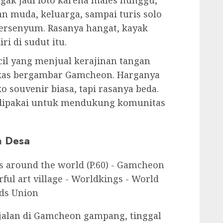
alau ada usaha dan kreativitas. Dari
 yang indah.
rna-warni Seni
rumah warna-warni. Yang bikin seru
h mural, instalasi unik, dan toko
menanjak tajam, dan beberapa spot
i setiap belokan selalu ada kejutan.
al
The Little Prince
yang jadi spot
a duduk di tepi tembok, memandang ke
 bawah. Antriannya panjang banget
ggak jadi foto karena males nunggu,
n muda, keluarga, sampai turis solo
 tersenyum. Rasanya hangat, kayak
i di sudut itu.