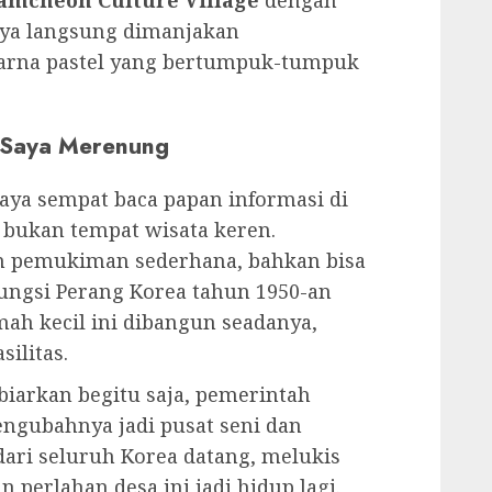
et, penuh kehidupan, dan punya
 Kalau Seoul terasa modern dan
inya indah, dan makanannya—wah
pedesnya nampol. Dari stasiun Busan,
, terus lanjut naik shuttle bus kecil
re Village. Nah, di sinilah
pedia
.
elok-belok tajam kayak di kampung
mpat beberapa kali pegangan erat ke
pi justru itulah yang bikin
mpai di pintu masuk utama desa, saya
amcheon Culture Village
dengan
aya langsung dimanjakan
rna pastel yang bertumpuk-tumpuk