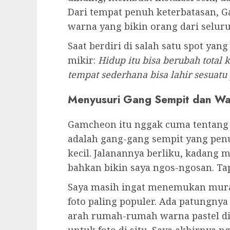
Sejarah Singkat yang Membuat
Sebelum muter-muter lebih jauh, s
gerbang. Ternyata desa ini duluny
Gamcheon awalnya adalah kawasan
dibilang agak kumuh. Banyak peng
yang tinggal di sini. Jadi rumah-r
saling berhimpitan, tanpa banyak fa
Yang bikin saya kagum, alih-alih d
Busan bersama komunitas lokal me
budaya sejak tahun 2009. Seniman 
dinding, membuat instalasi seni, da
Dari tempat penuh keterbatasan, 
warna yang bikin orang dari selur
Saat berdiri di salah satu spot yan