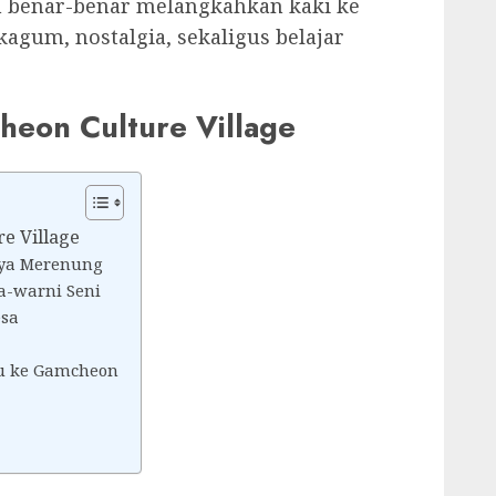
ah benar-benar melangkahkan kaki ke
agum, nostalgia, sekaligus belajar
heon Culture Village
e Village
aya Merenung
a-warni Seni
esa
u ke Gamcheon