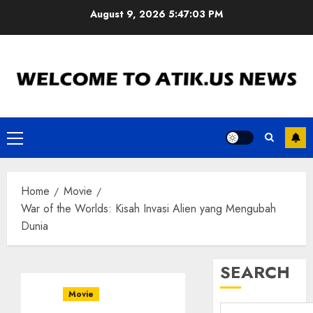
Skip
August 9, 2026
5:47:04 PM
to
content
Primary
Menu
Home
Movie
War of the Worlds: Kisah Invasi Alien yang Mengubah
Dunia
SEARCH
Movie