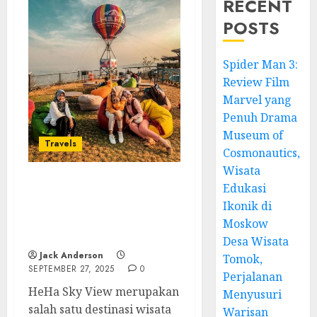
RECENT
POSTS
Spider Man 3:
Review Film
Marvel yang
Penuh Drama
Museum of
Travels
Cosmonautics,
Wisata
Edukasi
HeHa Sky View: Pesona
Ikonik di
Wisata Hits dengan
Pemandangan
Moskow
Spektakuler
Desa Wisata
Jack Anderson
Tomok,
SEPTEMBER 27, 2025
0
Perjalanan
HeHa Sky View merupakan
Menyusuri
salah satu destinasi wisata
Warisan