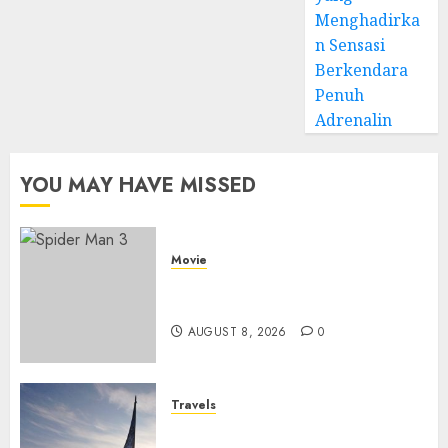
Menghadirka
n Sensasi
Berkendara
Penuh
Adrenalin
YOU MAY HAVE MISSED
Movie
Spider Man 3: Review Film
Marvel yang Penuh Drama
AUGUST 8, 2026
0
Travels
Museum of Cosmonautics,