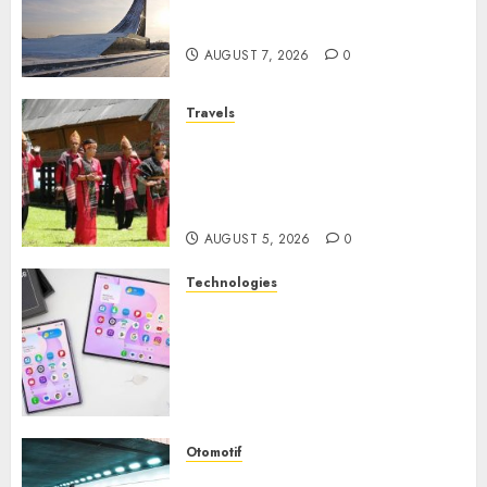
Wisata Edukasi Ikonik di
Moskow
AUGUST 7, 2026
0
Travels
Desa Wisata Tomok,
Perjalanan Menyusuri
Warisan Budaya Batak yang
Memikat Hati
AUGUST 5, 2026
0
Technologies
Samsung Galaxy Z Fold
Membawa Era Baru
Smartphone Lipat dengan
Pengalaman Premium yang
Mengagumkan
AUGUST 3, 2026
0
Otomotif
Kawasaki ZH2, Naked