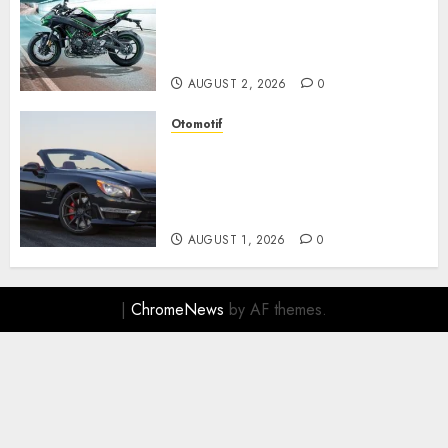
Supercharged yang
Menghadirkan Sensasi
Berkendara Penuh Adrenalin
AUGUST 2, 2026
0
Otomotif
Mercedes-Benz, Simbol
Kemewahan yang Terus
Menentukan Arah Masa Depan
Otomotif
AUGUST 1, 2026
0
|
ChromeNews
by AF themes.