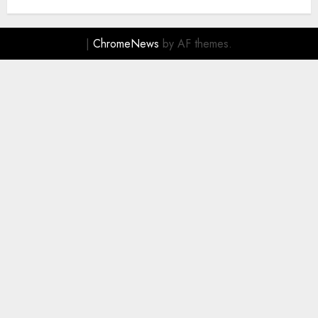
|
ChromeNews
by AF themes.