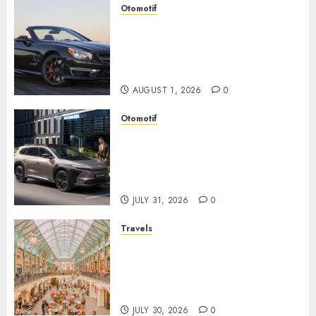
Otomotif
Mercedes-Benz, Simbol
Kemewahan yang Terus
Menentukan Arah Masa Depan
Otomotif
AUGUST 1, 2026
0
Otomotif
Toyota bZ4X Tourin Hadir
Membawa Era Baru SUV
Listrik dengan Performa
Modern dan Desain Futuristik
JULY 31, 2026
0
Travels
Covent Garden, Sudut London
yang Memikat dengan Seni,
Sejarah, dan Pesona yang Tak
Pernah Pudar
JULY 30, 2026
0