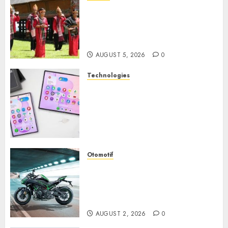
Desa Wisata Tomok,
Perjalanan Menyusuri
Warisan Budaya Batak yang
Memikat Hati
AUGUST 5, 2026
0
Technologies
Samsung Galaxy Z Fold
Membawa Era Baru
Smartphone Lipat dengan
Pengalaman Premium yang
Mengagumkan
AUGUST 3, 2026
0
Otomotif
Kawasaki ZH2, Naked
Supercharged yang
Menghadirkan Sensasi
Berkendara Penuh Adrenalin
AUGUST 2, 2026
0