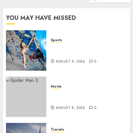
YOU MAY HAVE MISSED
Sports
Persiapan Fisik Sebelum
Melakukan Lead Climbing
AUGUST 9, 2026
0
Movie
Spider Man 3: Review Film
Marvel yang Penuh Drama
AUGUST 8, 2026
0
Travels