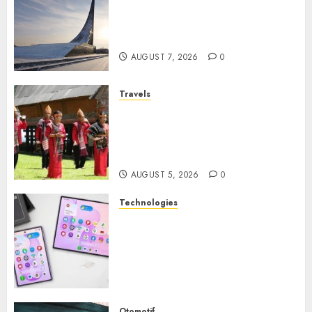
Museum of Cosmonautics,
Wisata Edukasi Ikonik di
Moskow
AUGUST 7, 2026
0
Travels
Desa Wisata Tomok,
Perjalanan Menyusuri
Warisan Budaya Batak yang
Memikat Hati
AUGUST 5, 2026
0
Technologies
Samsung Galaxy Z Fold
Membawa Era Baru
Smartphone Lipat dengan
Pengalaman Premium yang
Mengagumkan
AUGUST 3, 2026
0
Otomotif