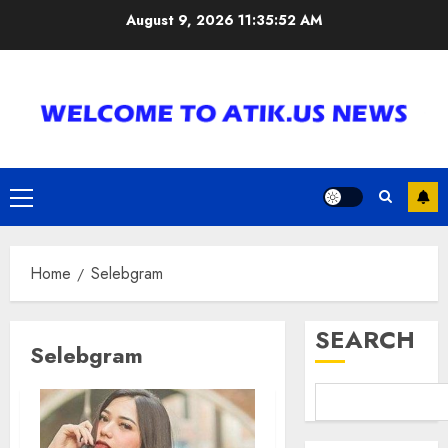
Skip
August 9, 2026
11:35:52 AM
to
content
Primary
Menu
Home
Selebgram
SEARCH
Selebgram