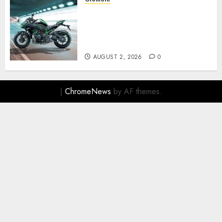
Kawasaki ZH2, Naked
Supercharged yang
Menghadirkan Sensasi
Berkendara Penuh Adrenalin
AUGUST 2, 2026
0
|
ChromeNews
by AF themes.