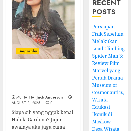
RECENT
POSTS
Persiapan
Fisik Sebelum
Melakukan
Lead Climbing
Biography
Spider Man 3:
Review Film
Marvel yang
Nabila Gardena:
Inspirasi Asli, Kisah Seru
Penuh Drama
& Sisi Lain yang Jarang
Museum of
Orang Tahu
Cosmonautics,
MUTIA TIA
,Jack Anderson
Wisata
AUGUST 3, 2025
0
Edukasi
Siapa sih yang nggak kenal
Ikonik di
Nabila Gardena? Jujur,
Moskow
awalnya aku juga cuma
Desa Wisata