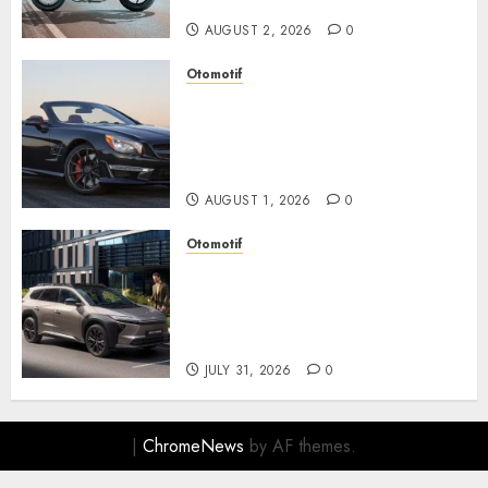
Berkendara Penuh Adrenalin
AUGUST 2, 2026
0
Otomotif
Mercedes-Benz, Simbol
Kemewahan yang Terus
Menentukan Arah Masa Depan
Otomotif
AUGUST 1, 2026
0
Otomotif
Toyota bZ4X Tourin Hadir
Membawa Era Baru SUV
Listrik dengan Performa
Modern dan Desain Futuristik
JULY 31, 2026
0
|
ChromeNews
by AF themes.