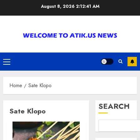
Skip
August 8, 2026
2:12:41 AM
to
content
Primary
Menu
Home
Sate Klopo
SEARCH
Sate Klopo