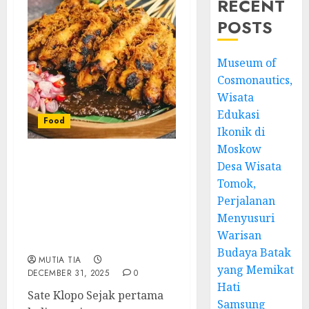
RECENT
POSTS
Museum of
Cosmonautics,
Wisata
Edukasi
Food
Ikonik di
Moskow
Desa Wisata
Sate Klopo Surabaya
Yang Menggoda Selera,
Tomok,
Kisah Rasa Dari
Perjalanan
Bakarannya Hingga
Menyusuri
Kenangan Yang Tak
Warisan
Pernah Padam
Budaya Batak
MUTIA TIA
yang Memikat
DECEMBER 31, 2025
0
Hati
Sate Klopo Sejak pertama
Samsung