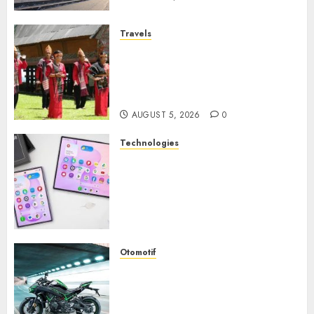
Travels
Desa Wisata Tomok,
Perjalanan Menyusuri
Warisan Budaya Batak yang
Memikat Hati
AUGUST 5, 2026
0
Technologies
Samsung Galaxy Z Fold
Membawa Era Baru
Smartphone Lipat dengan
Pengalaman Premium yang
Mengagumkan
AUGUST 3, 2026
0
Otomotif
Kawasaki ZH2, Naked
Supercharged yang
Menghadirkan Sensasi