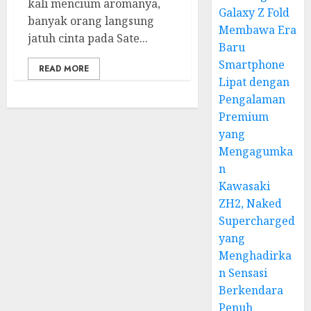
kali mencium aromanya,
Galaxy Z Fold
banyak orang langsung
Membawa Era
jatuh cinta pada Sate...
Baru
Smartphone
READ MORE
Lipat dengan
Pengalaman
Premium
yang
Mengagumka
n
Kawasaki
ZH2, Naked
Supercharged
yang
Menghadirka
n Sensasi
Berkendara
Penuh