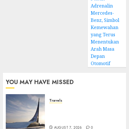
Adrenalin
Mercedes-
Benz, Simbol
Kemewahan
yang Terus
Menentukan
Arah Masa
Depan
Otomotif
YOU MAY HAVE MISSED
Travels
Museum of Cosmonautics,
Wisata Edukasi Ikonik di
Moskow
AUGUST 7, 2026
0