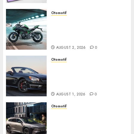
AUGUST 3, 2026
0
Otomotif
Kawasaki ZH2, Naked
Supercharged yang
Menghadirkan Sensasi
Berkendara Penuh Adrenalin
AUGUST 2, 2026
0
Otomotif
Mercedes-Benz, Simbol
Kemewahan yang Terus
Menentukan Arah Masa Depan
Otomotif
AUGUST 1, 2026
0
Otomotif
Toyota bZ4X Tourin Hadir
Membawa Era Baru SUV
Listrik dengan Performa
Modern dan Desain Futuristik