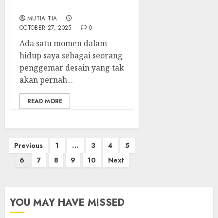
Dunia
MUTIA TIA
OCTOBER 27, 2025
0
Ada satu momen dalam
hidup saya sebagai seorang
penggemar desain yang tak
akan pernah...
READ MORE
Posts
Previous
1
…
3
4
5
pagination
6
7
8
9
10
Next
YOU MAY HAVE MISSED