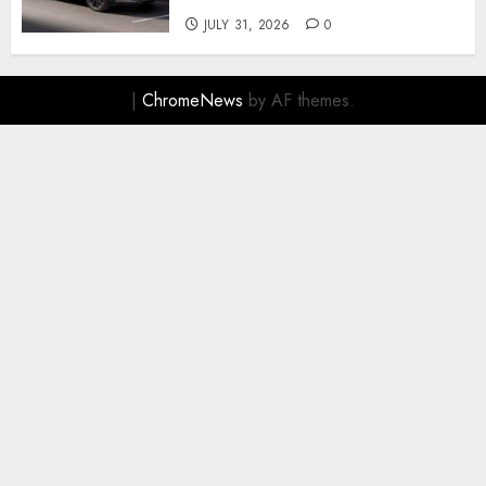
JULY 31, 2026
0
|
ChromeNews
by AF themes.