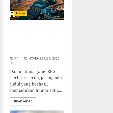
Game
The Outer Worlds 2:
Petualangan Luar
Angkasa yang Lebih Gila,
Lebih Besar, dan Lebih
Satir
SITI
NOVEMBER 23, 2025
0
Dalam dunia game RPG
berbasis cerita, jarang ada
judul yang berhasil
memadukan humor satir,...
READ MORE