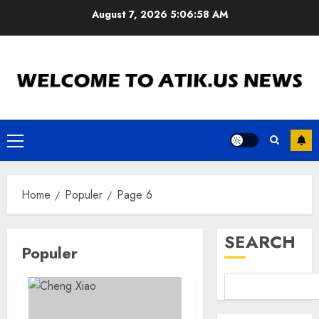
Skip
August 7, 2026
5:06:58 AM
to
content
Primary
Menu
Home
Populer
Page 6
SEARCH
Populer