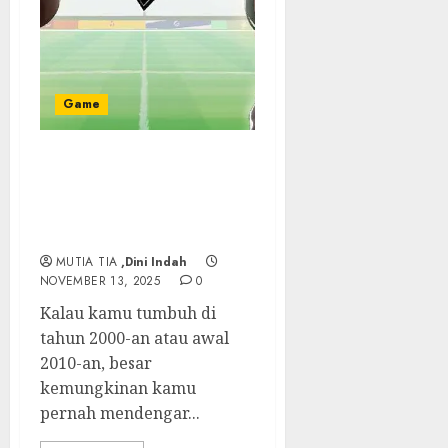
Game
Inazuma Eleven: Ketika
Sepak Bola Bertemu
Keajaiban dan
Persahabatan Abadi
MUTIA TIA
,Dini Indah
NOVEMBER 13, 2025
0
Kalau kamu tumbuh di
tahun 2000-an atau awal
2010-an, besar
kemungkinan kamu
pernah mendengar...