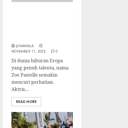
Zoe Pastelle: Bintang
Muda Swiss yang
Memikat Dunia dengan
Bakat dan
Keanggunannya
JUNAWALA
NOVEMBER 11, 2025
0
Di dunia hiburan Eropa
yang penuh talenta, nama
Zoe Pastelle semakin
mencuri perhatian.
Aktris,...
READ MORE