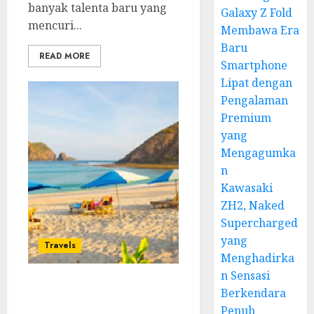
banyak talenta baru yang
Galaxy Z Fold
mencuri...
Membawa Era
Baru
READ MORE
Smartphone
Lipat dengan
Pengalaman
Premium
yang
Mengagumka
n
Kawasaki
ZH2, Naked
Supercharged
yang
Travels
Menghadirka
n Sensasi
Pantai Mawun: Surga
Berkendara
Tersembunyi di Lombok
Penuh