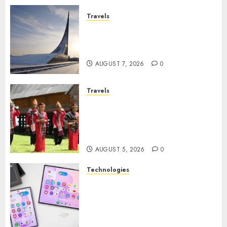
Travels
Museum of Cosmonautics,
Wisata Edukasi Ikonik di
Moskow
AUGUST 7, 2026
0
Travels
Desa Wisata Tomok,
Perjalanan Menyusuri
Warisan Budaya Batak yang
Memikat Hati
AUGUST 5, 2026
0
Technologies
Samsung Galaxy Z Fold
Membawa Era Baru
Smartphone Lipat dengan
Pengalaman Premium yang
Mengagumkan