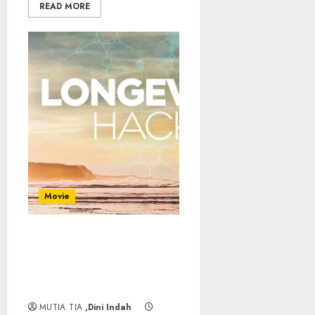
READ MORE
Movie
Longevity Hackers: Film
Dokumenter yang
Mengungkap Rahasia
Hidup Panjang dan Sehat
MUTIA TIA
,Dini Indah