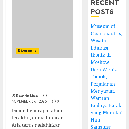
RECENT
POSTS
Museum of
Cosmonautics,
Wisata
Edukasi
Biography
Ikonik di
Moskow
Desa Wisata
Cheng Xiao, Ikon Baru
Hiburan Asia yang Tak
Tomok,
Pernah Gagal Mencuri
Perjalanan
Hati”
Menyusuri
Beatriz Lima
Warisan
NOVEMBER 26, 2025
0
Budaya Batak
Dalam beberapa tahun
yang Memikat
terakhir, dunia hiburan
Hati
Asia terus melahirkan
Samsung