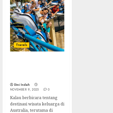
Travels
Sea World Australia:
Petualangan Laut Seru
untuk Keluarga di Gold
Coast
Dini Indah
NOVEMBER 9, 2025
0
Kalau berbicara tentang
destinasi wisata keluarga di
Australia, terutama di