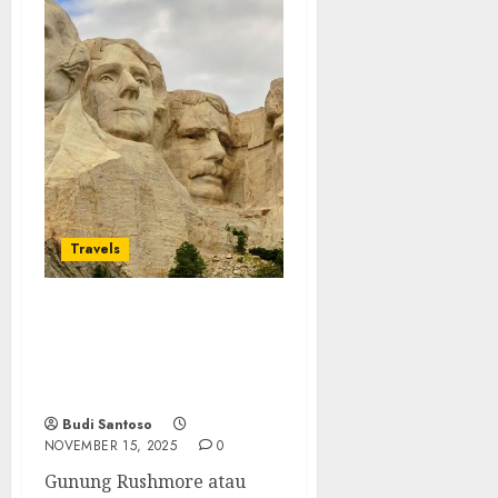
Travels
Gunung Rushmore:
Keajaiban Pahatan
Raksasa yang
Menggugah Dunia
Budi Santoso
NOVEMBER 15, 2025
0
Gunung Rushmore atau