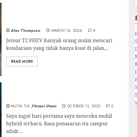
Jetour T2 PHEV: Ketika Petualangan Off Road
Bertemu Teknologi Ramah Lingkungan
Alex Thompson
MARCH 16, 2026
0
Jetour T2 PHEV Banyak orang mulai mencari
kendaraan yang tidak hanya kuat di jalan,...
READ MORE
Mobil Hybrid Terbaru: Cara Saya Menghemat
Bensin Tanpa Harus Ganti ke Mobil Listrik
MUTIA TIA
,Fitriani Utami
OCTOBER 13, 2025
0
Saya ingat hari pertama saya mencoba mobil
hybrid terbaru. Rasa penasaran itu campur
aduk:...