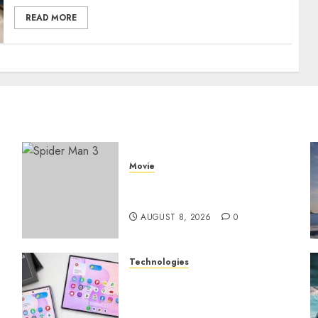
READ MORE
Movie
Spider Man 3: Review Film
Marvel yang Penuh Drama
AUGUST 8, 2026
0
Technologies
Samsung Galaxy Z Fold
Membawa Era Baru
g
Smartphone Lipat dengan