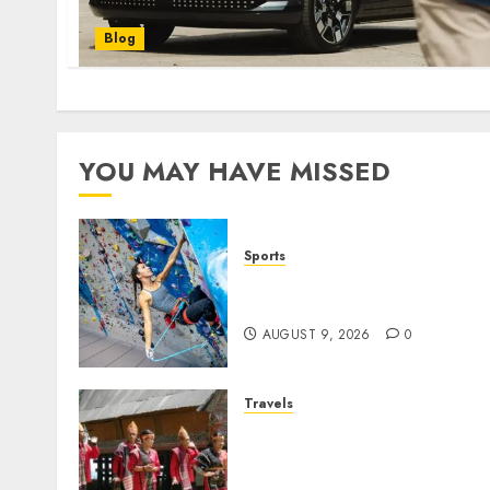
Blog
YOU MAY HAVE MISSED
Sports
Persiapan Fisik Sebelum
Melakukan Lead Climbing
AUGUST 9, 2026
0
Travels
Desa Wisata Tomok,
Perjalanan Menyusuri
Warisan Budaya Batak yan