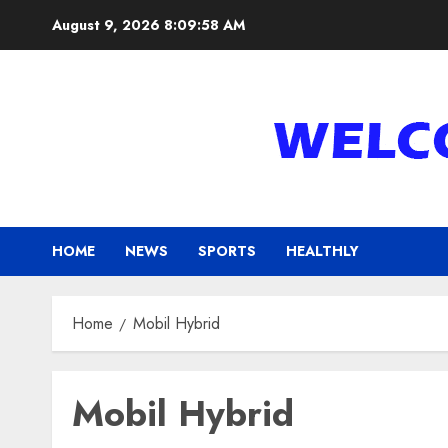
Skip
August 9, 2026
8:09:58 AM
to
content
HOME
NEWS
SPORTS
HEALTHLY
Home
Mobil Hybrid
Mobil Hybrid