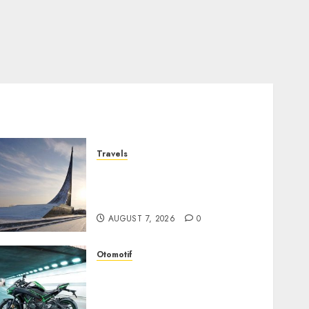
Travels
Museum of Cosmonautics,
Wisata Edukasi Ikonik di
Moskow
AUGUST 7, 2026
0
Otomotif
Kawasaki ZH2, Naked
Supercharged yang
Menghadirkan Sensasi