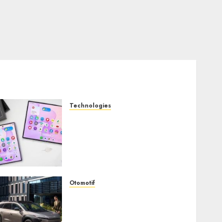
Technologies
Samsung Galaxy Z Fold
Membawa Era Baru
Smartphone Lipat dengan
Pengalaman Premium yang
Mengagumkan
AUGUST 3, 2026
0
Otomotif
Toyota bZ4X Tourin Hadir
Membawa Era Baru SUV
Listrik dengan Performa