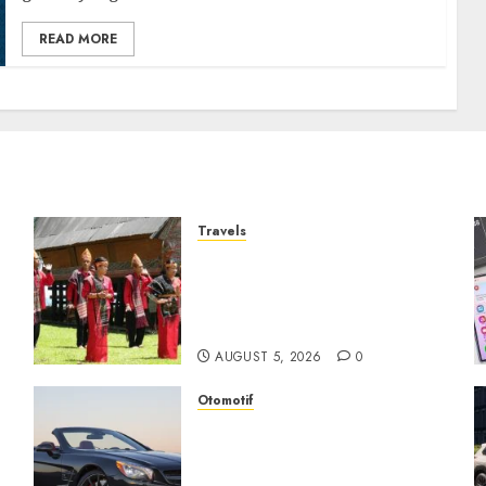
READ MORE
Travels
Desa Wisata Tomok,
Perjalanan Menyusuri
Warisan Budaya Batak yang
Memikat Hati
AUGUST 5, 2026
0
Otomotif
Mercedes-Benz, Simbol
Kemewahan yang Terus
Menentukan Arah Masa