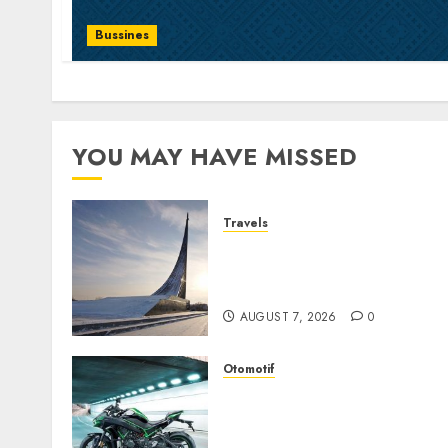
Bussines
YOU MAY HAVE MISSED
Travels
Museum of Cosmonautics,
Wisata Edukasi Ikonik di
Moskow
AUGUST 7, 2026
0
Otomotif
Kawasaki ZH2, Naked
Supercharged yang
Menghadirkan Sensasi