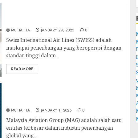
Swiss International Air Lines: Maskapai
Swiss yang Menawarkan Kualitas Tanpa
Kompromi
MUTIA TIA
JANUARY 29, 2025
0
Swiss International Air Lines (SWISS) adalah
maskapai penerbangan yang beroperasi dengan
standar tinggi dalam...
READ MORE
Malaysia Aviation Group: Di Balik
Kesuksesan Maskapai Terbesar di Asia
Tenggara
MUTIA TIA
JANUARY 1, 2025
0
Malaysia Aviation Group (MAG) adalah salah satu
entitas terbesar dalam industri penerbangan
global yang...