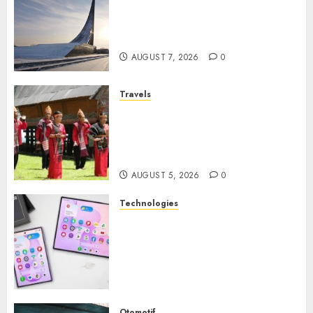
Museum of Cosmonautics,
Wisata Edukasi Ikonik di
Moskow
AUGUST 7, 2026
0
Travels
Desa Wisata Tomok,
Perjalanan Menyusuri
Warisan Budaya Batak yang
Memikat Hati
AUGUST 5, 2026
0
Technologies
Samsung Galaxy Z Fold
Membawa Era Baru
Smartphone Lipat dengan
Pengalaman Premium yang
Mengagumkan
AUGUST 3, 2026
0
Otomotif