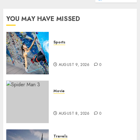
YOU MAY HAVE MISSED
Sports
Persiapan Fisik Sebelum
Melakukan Lead Climbing
AUGUST 9, 2026
0
Movie
Spider Man 3: Review Film
Marvel yang Penuh Drama
AUGUST 8, 2026
0
Travels