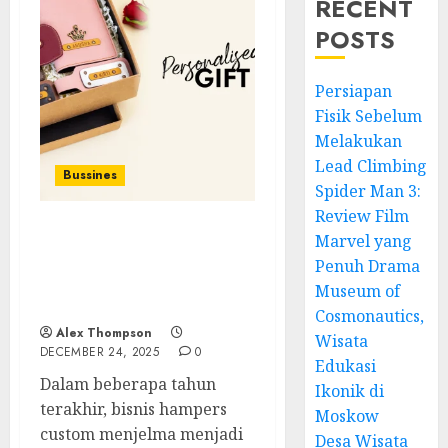
RECENT
POSTS
Persiapan
Fisik Sebelum
Melakukan
Lead Climbing
Bussines
Spider Man 3:
Review Film
Marvel yang
bisnis hampers custom:
Peluang Bisnis Kreatif
Penuh Drama
dengan Permintaan
Museum of
Tinggi Sepanjang Tahun
Cosmonautics,
Alex Thompson
Wisata
DECEMBER 24, 2025
0
Edukasi
Dalam beberapa tahun
Ikonik di
terakhir, bisnis hampers
Moskow
custom menjelma menjadi
Desa Wisata