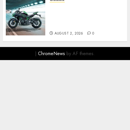
Kawasaki ZH2, Naked
Supercharged yang
Menghadirkan Sensasi
Berkendara Penuh Adrenalin
AUGUST 2, 2026
0
|
ChromeNews
by AF themes.