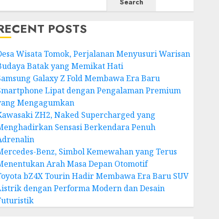
Search
RECENT POSTS
Desa Wisata Tomok, Perjalanan Menyusuri Warisan
Budaya Batak yang Memikat Hati
Samsung Galaxy Z Fold Membawa Era Baru
Smartphone Lipat dengan Pengalaman Premium
yang Mengagumkan
Kawasaki ZH2, Naked Supercharged yang
Menghadirkan Sensasi Berkendara Penuh
Adrenalin
Mercedes-Benz, Simbol Kemewahan yang Terus
Menentukan Arah Masa Depan Otomotif
Toyota bZ4X Tourin Hadir Membawa Era Baru SUV
Listrik dengan Performa Modern dan Desain
Futuristik