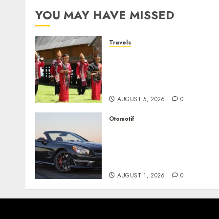
YOU MAY HAVE MISSED
Travels
Desa Wisata Tomok,
Perjalanan Menyusuri
Warisan Budaya Batak yan
Memikat Hati
AUGUST 5, 2026
0
Otomotif
Mercedes-Benz, Simbol
Kemewahan yang Terus
Menentukan Arah Masa
Depan Otomotif
AUGUST 1, 2026
0