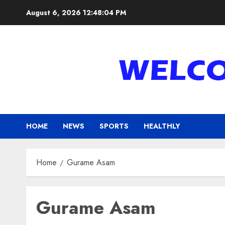
Skip
August 6, 2026
12:48:04 PM
to
content
HOME
NEWS
SPORTS
HEALTHLY
Home
Gurame Asam
Gurame Asam