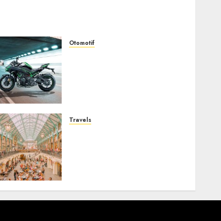
Otomotif
Kawasaki ZH2, Naked
Supercharged yang
Menghadirkan Sensasi
Berkendara Penuh
Adrenalin
AUGUST 2, 2026
0
Travels
Covent Garden, Sudut
London yang Memikat
dengan Seni, Sejarah, dan
Pesona yang Tak Pernah
Pudar
JULY 30, 2026
0