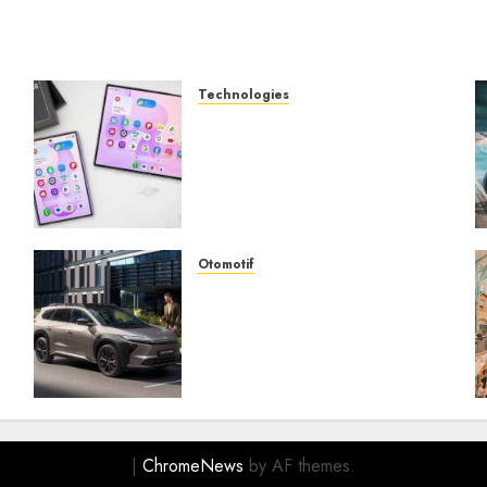
Technologies
Samsung Galaxy Z Fold
Membawa Era Baru
g
Smartphone Lipat dengan
Pengalaman Premium yang
Mengagumkan
AUGUST 3, 2026
0
Otomotif
Toyota bZ4X Tourin Hadir
Membawa Era Baru SUV
Listrik dengan Performa
Modern dan Desain
Futuristik
JULY 31, 2026
0
|
ChromeNews
by AF themes.