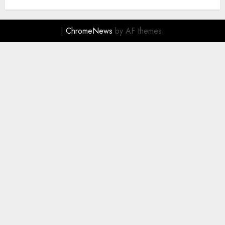
|
ChromeNews
by AF themes.