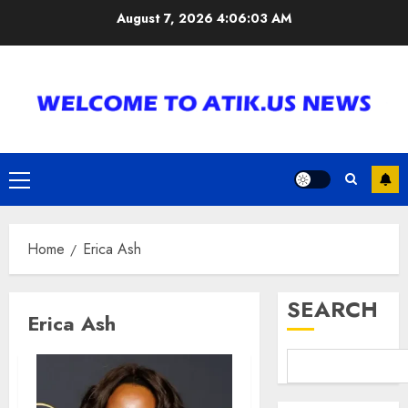
Skip
August 7, 2026
4:06:04 AM
to
content
Primary
Menu
Home
Erica Ash
SEARCH
Erica Ash