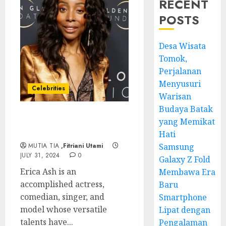
RECENT
POSTS
Desa Wisata
Tomok,
Perjalanan
Menyusuri
Celebrities
Warisan
Budaya Batak
yang Memikat
Erica Ash: A Multifaceted
Talent in Hollywood
Hati
MUTIA TIA
,Fitriani Utami
Samsung
JULY 31, 2024
0
Galaxy Z Fold
Erica Ash is an
Membawa Era
accomplished actress,
Baru
comedian, singer, and
Smartphone
model whose versatile
Lipat dengan
talents have...
Pengalaman