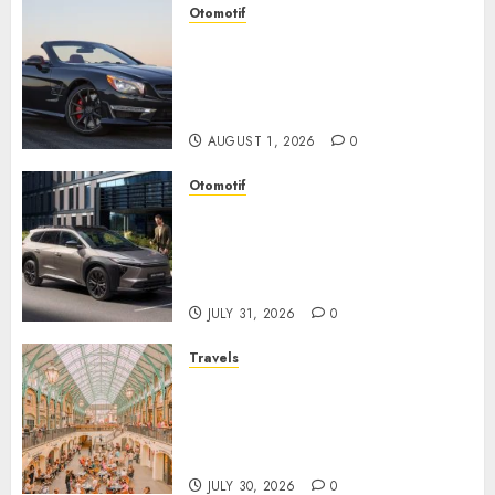
Otomotif
Mercedes-Benz, Simbol
Kemewahan yang Terus
Menentukan Arah Masa Depan
Otomotif
AUGUST 1, 2026
0
Otomotif
Toyota bZ4X Tourin Hadir
Membawa Era Baru SUV
Listrik dengan Performa
Modern dan Desain Futuristik
JULY 31, 2026
0
Travels
Covent Garden, Sudut London
yang Memikat dengan Seni,
Sejarah, dan Pesona yang Tak
Pernah Pudar
JULY 30, 2026
0