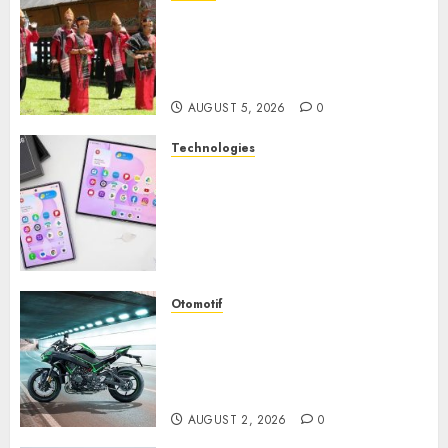
Desa Wisata Tomok,
Perjalanan Menyusuri
Warisan Budaya Batak yang
Memikat Hati
AUGUST 5, 2026
0
Technologies
Samsung Galaxy Z Fold
Membawa Era Baru
Smartphone Lipat dengan
Pengalaman Premium yang
Mengagumkan
AUGUST 3, 2026
0
Otomotif
Kawasaki ZH2, Naked
Supercharged yang
Menghadirkan Sensasi
Berkendara Penuh Adrenalin
AUGUST 2, 2026
0