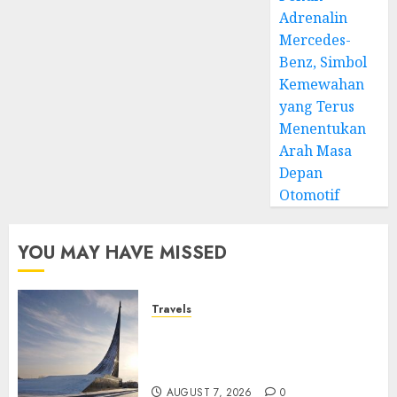
Adrenalin
Mercedes-
Benz, Simbol
Kemewahan
yang Terus
Menentukan
Arah Masa
Depan
Otomotif
YOU MAY HAVE MISSED
Travels
Museum of Cosmonautics,
Wisata Edukasi Ikonik di
Moskow
AUGUST 7, 2026
0