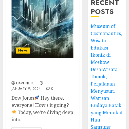
RECENT
POSTS
Museum of
Cosmonautics,
Wisata
Edukasi
News
Ikonik di
Moskow
Desa Wisata
Dow Jones – Navigating
the Waves of the Ocean
Tomok,
DAVI NETO
Perjalanan
JANUARY 9, 2024
0
Menyusuri
Dow Jones
Hey there,
Warisan
everyone! How’s it going?
Budaya Batak
Today, we’re diving deep
yang Memikat
into...
Hati
Samsung