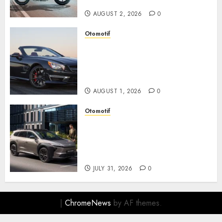
Berkendara Penuh Adrenalin
AUGUST 2, 2026
0
Otomotif
Mercedes-Benz, Simbol
Kemewahan yang Terus
Menentukan Arah Masa Depan
Otomotif
AUGUST 1, 2026
0
Otomotif
Toyota bZ4X Tourin Hadir
Membawa Era Baru SUV
Listrik dengan Performa
Modern dan Desain Futuristik
JULY 31, 2026
0
|
ChromeNews
by AF themes.