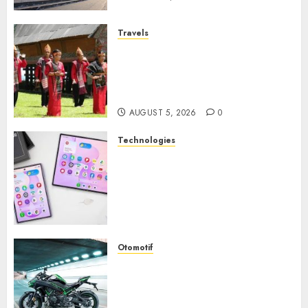
Travels
Desa Wisata Tomok,
Perjalanan Menyusuri
Warisan Budaya Batak yang
Memikat Hati
AUGUST 5, 2026
0
Technologies
Samsung Galaxy Z Fold
Membawa Era Baru
Smartphone Lipat dengan
Pengalaman Premium yang
Mengagumkan
AUGUST 3, 2026
0
Otomotif
Kawasaki ZH2, Naked
Supercharged yang
Menghadirkan Sensasi