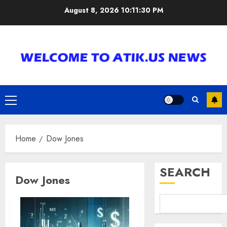
Skip
August 8, 2026
10:11:30 PM
to
content
Primary
Menu
Home
Dow Jones
SEARCH
Dow Jones