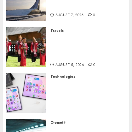
Wisata Edukasi Ikonik di
Moskow
AUGUST 7, 2026
0
Travels
Desa Wisata Tomok,
Perjalanan Menyusuri
Warisan Budaya Batak yang
Memikat Hati
AUGUST 5, 2026
0
Technologies
Samsung Galaxy Z Fold
Membawa Era Baru
Smartphone Lipat dengan
Pengalaman Premium yang
Mengagumkan
AUGUST 3, 2026
0
Otomotif
Kawasaki ZH2, Naked