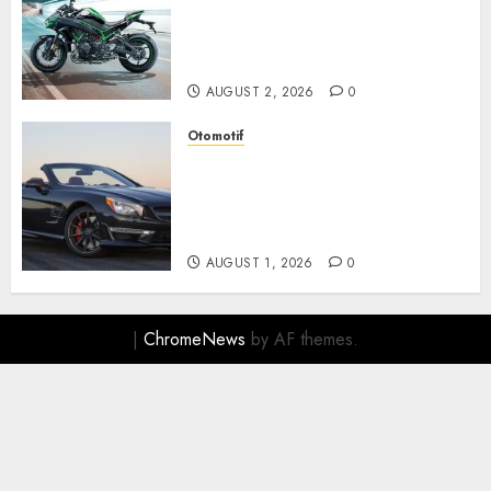
Supercharged yang
Menghadirkan Sensasi
Berkendara Penuh Adrenalin
AUGUST 2, 2026
0
Otomotif
Mercedes-Benz, Simbol
Kemewahan yang Terus
Menentukan Arah Masa Depan
Otomotif
AUGUST 1, 2026
0
|
ChromeNews
by AF themes.