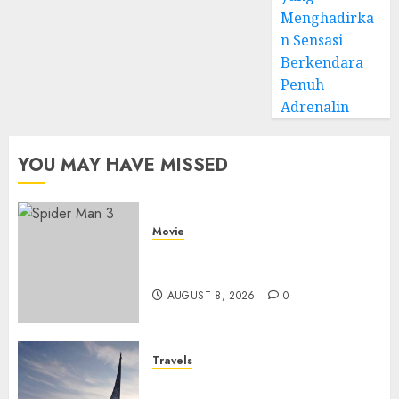
Menghadirka
n Sensasi
Berkendara
Penuh
Adrenalin
YOU MAY HAVE MISSED
Movie
Spider Man 3: Review Film
Marvel yang Penuh Drama
AUGUST 8, 2026
0
Travels
Museum of Cosmonautics,