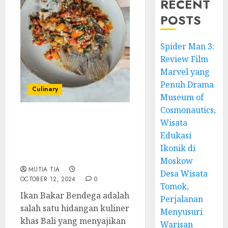
RECENT
POSTS
Spider Man 3:
Review Film
Marvel yang
Penuh Drama
Culinary
Museum of
Cosmonautics,
Wisata
Ikan Bakar Bendega:
Hidangan Tradisional
Edukasi
Bali dengan Rasa Luar
Ikonik di
Biasa
Moskow
MUTIA TIA
Desa Wisata
OCTOBER 12, 2024
0
Tomok,
Ikan Bakar Bendega adalah
Perjalanan
salah satu hidangan kuliner
Menyusuri
khas Bali yang menyajikan
Warisan