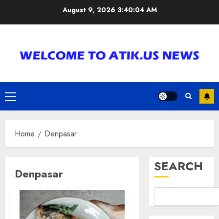
Skip
August 9, 2026
3:40:04 AM
to
content
Primary
Menu
Home
Denpasar
SEARCH
Denpasar