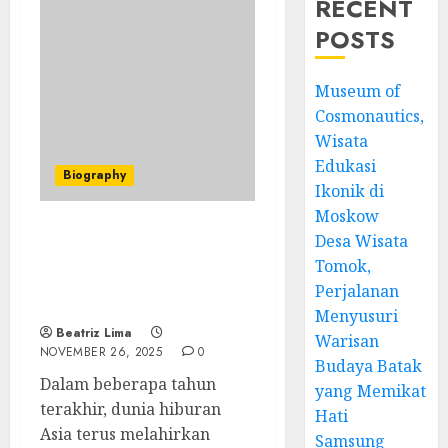
RECENT
POSTS
Museum of
Cosmonautics,
Wisata
Edukasi
Biography
Ikonik di
Moskow
Desa Wisata
Cheng Xiao, Ikon Baru
Hiburan Asia yang Tak
Tomok,
Pernah Gagal Mencuri
Perjalanan
Hati”
Menyusuri
Beatriz Lima
Warisan
NOVEMBER 26, 2025
0
Budaya Batak
Dalam beberapa tahun
yang Memikat
terakhir, dunia hiburan
Hati
Asia terus melahirkan
Samsung