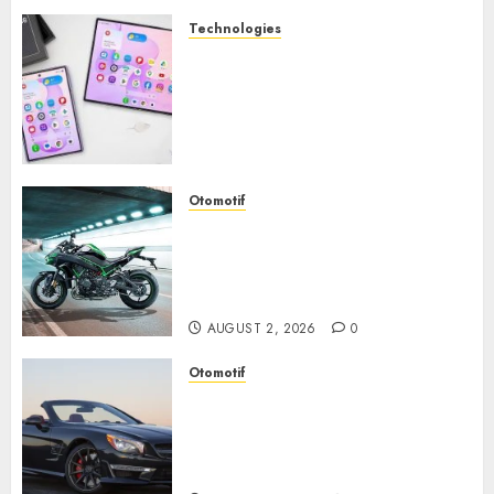
Technologies
Samsung Galaxy Z Fold
Membawa Era Baru
Smartphone Lipat dengan
Pengalaman Premium yang
Mengagumkan
AUGUST 3, 2026
0
Otomotif
Kawasaki ZH2, Naked
Supercharged yang
Menghadirkan Sensasi
Berkendara Penuh Adrenalin
AUGUST 2, 2026
0
Otomotif
Mercedes-Benz, Simbol
Kemewahan yang Terus
Menentukan Arah Masa Depan
Otomotif