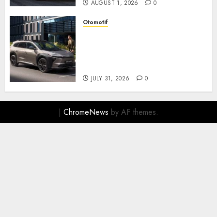
AUGUST 1, 2026
0
Otomotif
Toyota bZ4X Tourin Hadir
Membawa Era Baru SUV
Listrik dengan Performa
Modern dan Desain Futuristik
JULY 31, 2026
0
|
ChromeNews
by AF themes.