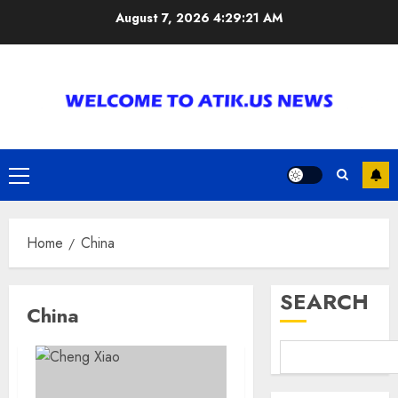
Skip
August 7, 2026
4:29:21 AM
to
content
Primary
Menu
Home
China
SEARCH
China