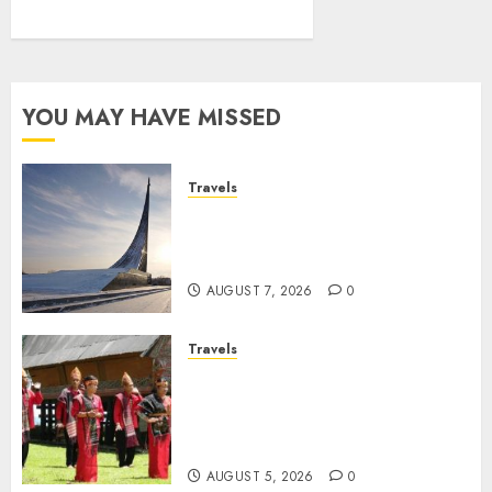
YOU MAY HAVE MISSED
Travels
Museum of Cosmonautics,
Wisata Edukasi Ikonik di
Moskow
AUGUST 7, 2026
0
Travels
Desa Wisata Tomok,
Perjalanan Menyusuri
Warisan Budaya Batak yang
Memikat Hati
AUGUST 5, 2026
0