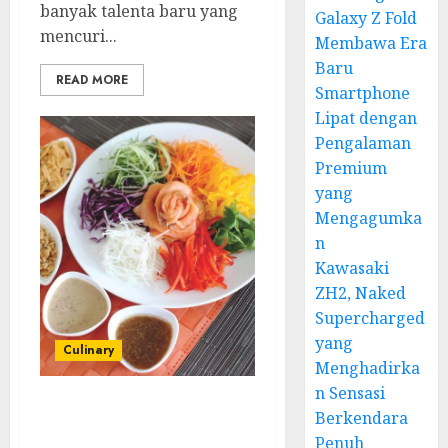
banyak talenta baru yang
Galaxy Z Fold
mencuri...
Membawa Era
Baru
READ MORE
Smartphone
Lipat dengan
Pengalaman
Premium
yang
Mengagumka
n
Kawasaki
ZH2, Naked
Supercharged
yang
Culinary
Menghadirka
n Sensasi
Yee Sang: Salad
Berkendara
Keberuntungan Imlek
Penuh