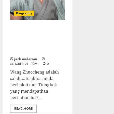
Biography
Wang Zhuocheng: Pesona
dan Bakat yang
Membuatnya Bersinar di
Industri Hiburan
Tiongkok
Jack Anderson
OCTOBER 21, 2024
0
Wang Zhuocheng adalah
salah satu aktor muda
berbakat dari Tiongkok
yang mendapatkan
perhatian luas,...
READ MORE