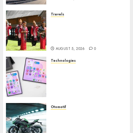
Travels
Desa Wisata Tomok,
Perjalanan Menyusuri
Warisan Budaya Batak yang
Memikat Hati
AUGUST 5, 2026
0
Technologies
Samsung Galaxy Z Fold
Membawa Era Baru
Smartphone Lipat dengan
Pengalaman Premium yang
Mengagumkan
AUGUST 3, 2026
0
Otomotif
Kawasaki ZH2, Naked
Supercharged yang
Menghadirkan Sensasi