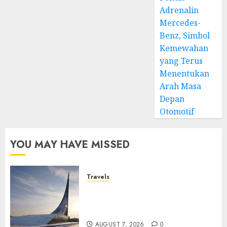
Adrenalin
Mercedes-
Benz, Simbol
Kemewahan
yang Terus
Menentukan
Arah Masa
Depan
Otomotif
YOU MAY HAVE MISSED
Travels
Museum of Cosmonautics,
Wisata Edukasi Ikonik di
Moskow
AUGUST 7, 2026
0