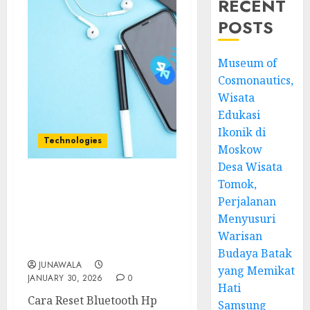
RECENT
POSTS
Museum of
Cosmonautics,
Wisata
Edukasi
Ikonik di
Technologies
Moskow
Desa Wisata
Tomok,
Cara Reset Bluetooth Hp:
Perjalanan
Panduan Lengkap
Mengatasi Masalah
Menyusuri
Koneksi dengan Mudah
Warisan
dan Efektif
Budaya Batak
JUNAWALA
yang Memikat
JANUARY 30, 2026
0
Hati
Cara Reset Bluetooth Hp
Samsung