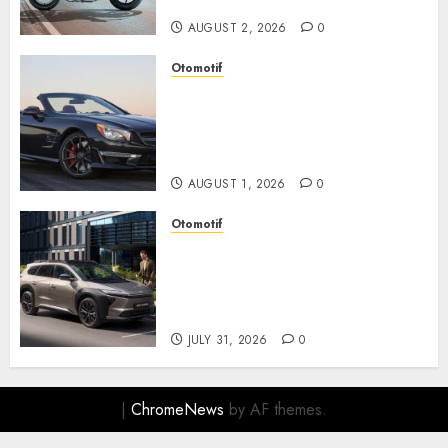
Berkendara Penuh Adrenalin
AUGUST 2, 2026
0
Otomotif
Mercedes-Benz, Simbol
Kemewahan yang Terus
Menentukan Arah Masa Depan
Otomotif
AUGUST 1, 2026
0
Otomotif
Toyota bZ4X Tourin Hadir
Membawa Era Baru SUV
Listrik dengan Performa
Modern dan Desain Futuristik
JULY 31, 2026
0
|
ChromeNews
by AF themes.