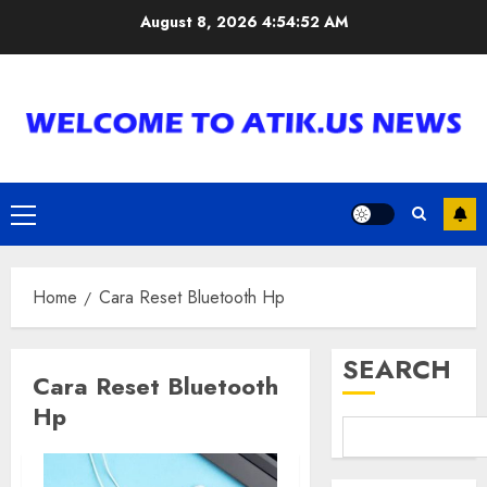
Skip
August 8, 2026
4:54:52 AM
to
content
Primary
Menu
Home
Cara Reset Bluetooth Hp
SEARCH
Cara Reset Bluetooth
Hp