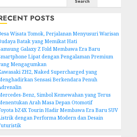
Search
RECENT POSTS
Desa Wisata Tomok, Perjalanan Menyusuri Warisan
Budaya Batak yang Memikat Hati
Samsung Galaxy Z Fold Membawa Era Baru
Smartphone Lipat dengan Pengalaman Premium
yang Mengagumkan
Kawasaki ZH2, Naked Supercharged yang
Menghadirkan Sensasi Berkendara Penuh
Adrenalin
Mercedes-Benz, Simbol Kemewahan yang Terus
Menentukan Arah Masa Depan Otomotif
Toyota bZ4X Tourin Hadir Membawa Era Baru SUV
Listrik dengan Performa Modern dan Desain
Futuristik