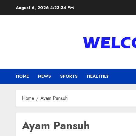
Skip
August 6, 2026
4:23:35 PM
to
content
HOME
NEWS
SPORTS
HEALTHLY
Home
Ayam Pansuh
Ayam Pansuh