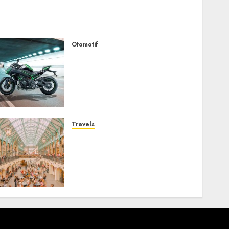
Otomotif
Kawasaki ZH2, Naked
Supercharged yang
Menghadirkan Sensasi
Berkendara Penuh
Adrenalin
AUGUST 2, 2026
0
Travels
Covent Garden, Sudut
London yang Memikat
dengan Seni, Sejarah, dan
Pesona yang Tak Pernah
Pudar
JULY 30, 2026
0