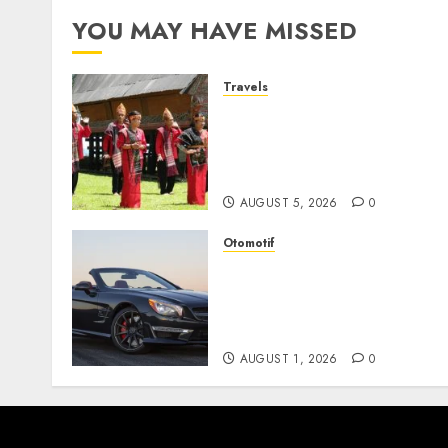
YOU MAY HAVE MISSED
Travels
Desa Wisata Tomok,
Perjalanan Menyusuri
Warisan Budaya Batak yan
Memikat Hati
AUGUST 5, 2026
0
Otomotif
Mercedes-Benz, Simbol
Kemewahan yang Terus
Menentukan Arah Masa
Depan Otomotif
AUGUST 1, 2026
0