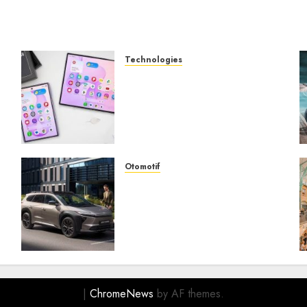
Technologies
Samsung Galaxy Z Fold
Membawa Era Baru
g
Smartphone Lipat dengan
Pengalaman Premium yang
Mengagumkan
AUGUST 3, 2026
0
Otomotif
Toyota bZ4X Tourin Hadir
Membawa Era Baru SUV
Listrik dengan Performa
Modern dan Desain
Futuristik
JULY 31, 2026
0
|
ChromeNews
by AF themes.