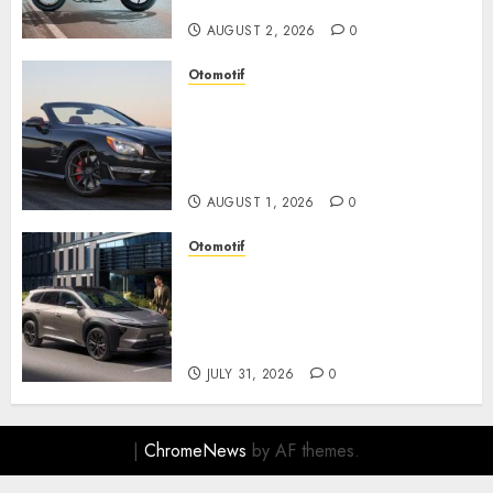
Berkendara Penuh Adrenalin
AUGUST 2, 2026
0
Otomotif
Mercedes-Benz, Simbol
Kemewahan yang Terus
Menentukan Arah Masa Depan
Otomotif
AUGUST 1, 2026
0
Otomotif
Toyota bZ4X Tourin Hadir
Membawa Era Baru SUV
Listrik dengan Performa
Modern dan Desain Futuristik
JULY 31, 2026
0
|
ChromeNews
by AF themes.