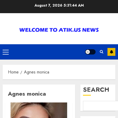
Skip
August 7, 2026
5:31:44 AM
to
content
Primary
Menu
Home
Agnes monica
SEARCH
Agnes monica