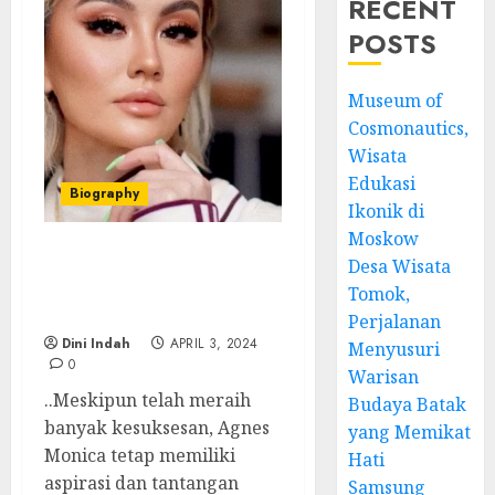
RECENT
POSTS
Museum of
Cosmonautics,
Wisata
Edukasi
Biography
Ikonik di
Moskow
Desa Wisata
Agnes Monica :
Perjalanan Bintang
Tomok,
Indonesia Di Mata Dunia
Perjalanan
Dini Indah
APRIL 3, 2024
Menyusuri
0
Warisan
..Meskipun telah meraih
Budaya Batak
banyak kesuksesan, Agnes
yang Memikat
Monica tetap memiliki
Hati
aspirasi dan tantangan
Samsung