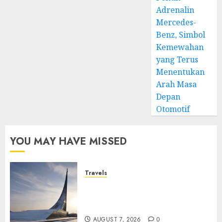
Adrenalin
Mercedes-
Benz, Simbol
Kemewahan
yang Terus
Menentukan
Arah Masa
Depan
Otomotif
YOU MAY HAVE MISSED
Travels
Museum of Cosmonautics,
Wisata Edukasi Ikonik di
Moskow
AUGUST 7, 2026
0