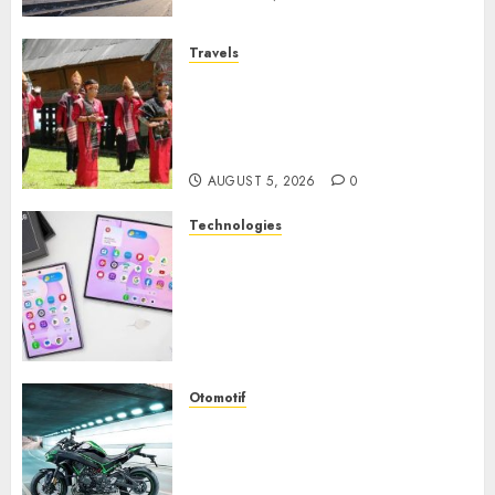
Travels
Desa Wisata Tomok,
Perjalanan Menyusuri
Warisan Budaya Batak yang
Memikat Hati
AUGUST 5, 2026
0
Technologies
Samsung Galaxy Z Fold
Membawa Era Baru
Smartphone Lipat dengan
Pengalaman Premium yang
Mengagumkan
AUGUST 3, 2026
0
Otomotif
Kawasaki ZH2, Naked
Supercharged yang
Menghadirkan Sensasi