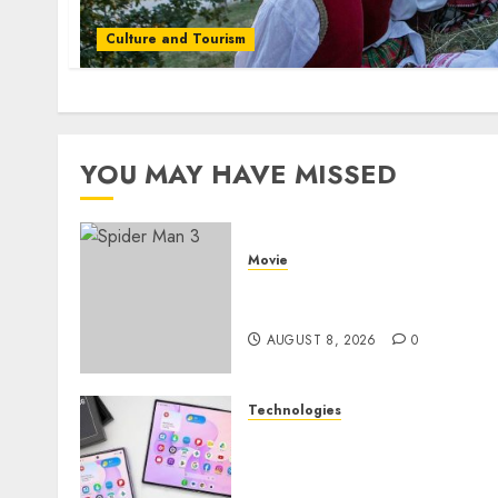
Culture and Tourism
YOU MAY HAVE MISSED
Movie
Spider Man 3: Review Film
Marvel yang Penuh Drama
AUGUST 8, 2026
0
Technologies
Samsung Galaxy Z Fold
Membawa Era Baru
Smartphone Lipat dengan