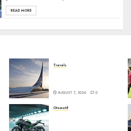
READ MORE
Travels
Museum of Cosmonautics,
Wisata Edukasi Ikonik di
Moskow
AUGUST 7, 2026
0
Otomotif
Kawasaki ZH2, Naked
Supercharged yang
Menghadirkan Sensasi