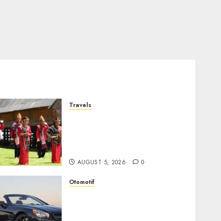
Travels
Desa Wisata Tomok,
Perjalanan Menyusuri
Warisan Budaya Batak yang
Memikat Hati
AUGUST 5, 2026
0
Otomotif
Mercedes-Benz, Simbol
Kemewahan yang Terus
Menentukan Arah Masa