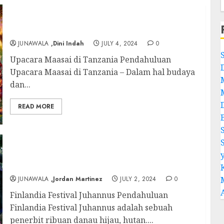
Upacara Maasai di Tanzania: Tradisi Penuh
Warna dan Makna
JUNAWALA
,Dini Indah
JULY 4, 2024
0
Upacara Maasai di Tanzania Pendahuluan
Upacara Maasai di Tanzania – Dalam hal budaya
dan...
READ MORE
Finlandia Festival Juhannus: Merayakan
Puncak Musim Panas dengan Tradisi dan
Kultur yang Kaya
JUNAWALA
,Jordan Martinez
JULY 2, 2024
0
Finlandia Festival Juhannus Pendahuluan
Finlandia Festival Juhannus adalah sebuah
penerbit ribuan danau hijau, hutan....