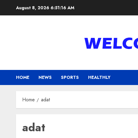
Skip
August 8, 2026
6:51:16 AM
to
content
HOME
NEWS
SPORTS
HEALTHLY
Home
adat
adat