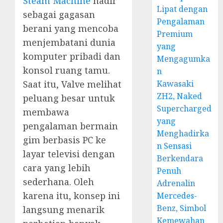
Steam Machine
hadir
Lipat dengan
sebagai gagasan
Pengalaman
berani yang mencoba
Premium
menjembatani dunia
yang
komputer pribadi dan
Mengagumka
konsol ruang tamu.
n
Kawasaki
Saat itu, Valve melihat
ZH2, Naked
peluang besar untuk
Supercharged
membawa
yang
pengalaman bermain
Menghadirka
gim berbasis PC ke
n Sensasi
layar televisi dengan
Berkendara
cara yang lebih
Penuh
sederhana. Oleh
Adrenalin
karena itu, konsep ini
Mercedes-
Benz, Simbol
langsung menarik
Kemewahan