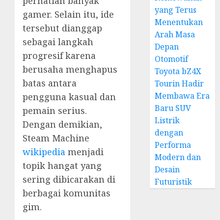
perhatian banyak
yang Terus
gamer. Selain itu, ide
Menentukan
tersebut dianggap
Arah Masa
sebagai langkah
Depan
progresif karena
Otomotif
berusaha menghapus
Toyota bZ4X
batas antara
Tourin Hadir
Membawa Era
pengguna kasual dan
Baru SUV
pemain serius.
Listrik
Dengan demikian,
dengan
Steam Machine
Performa
wikipedia
menjadi
Modern dan
topik hangat yang
Desain
sering dibicarakan di
Futuristik
berbagai komunitas
gim.