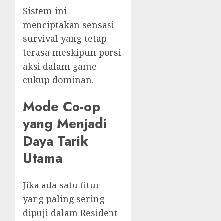
Sistem ini
menciptakan sensasi
survival yang tetap
terasa meskipun porsi
aksi dalam game
cukup dominan.
Mode Co-op
yang Menjadi
Daya Tarik
Utama
Jika ada satu fitur
yang paling sering
dipuji dalam Resident