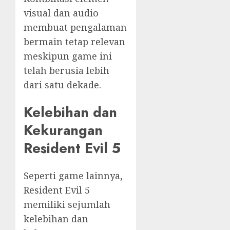
visual dan audio
membuat pengalaman
bermain tetap relevan
meskipun game ini
telah berusia lebih
dari satu dekade.
Kelebihan dan
Kekurangan
Resident Evil 5
Seperti game lainnya,
Resident Evil 5
memiliki sejumlah
kelebihan dan