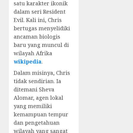
satu karakter ikonik
dalam seri Resident
Evil. Kali ini, Chris
bertugas menyelidiki
ancaman biologis
baru yang muncul di
wilayah Afrika
wikipedia
.
Dalam misinya, Chris
tidak sendirian. Ia
ditemani Sheva
Alomar, agen lokal
yang memiliki
kemampuan tempur
dan pengetahuan
wilayah yang sangat