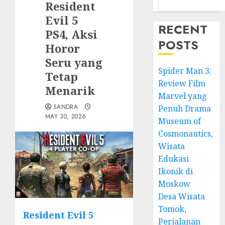
Resident
Evil 5
RECENT
PS4, Aksi
POSTS
Horor
Seru yang
Spider Man 3:
Tetap
Review Film
Menarik
Marvel yang
SANDRA
Penuh Drama
MAY 30, 2026
Museum of
Cosmonautics,
Wisata
Edukasi
Ikonik di
Moskow
Desa Wisata
Tomok,
Resident Evil 5
Perjalanan