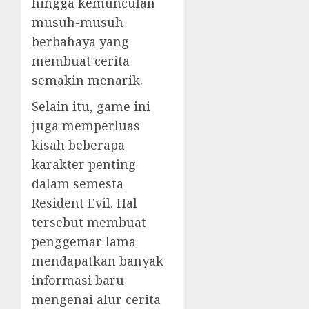
hingga kemunculan
musuh-musuh
berbahaya yang
membuat cerita
semakin menarik.
Selain itu, game ini
juga memperluas
kisah beberapa
karakter penting
dalam semesta
Resident Evil. Hal
tersebut membuat
penggemar lama
mendapatkan banyak
informasi baru
mengenai alur cerita