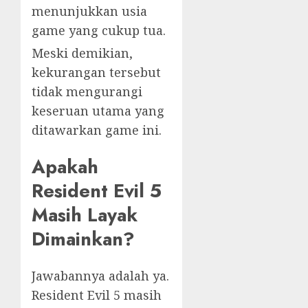
menunjukkan usia
game yang cukup tua.
Meski demikian,
kekurangan tersebut
tidak mengurangi
keseruan utama yang
ditawarkan game ini.
Apakah
Resident Evil 5
Masih Layak
Dimainkan?
Jawabannya adalah ya.
Resident Evil 5 masih