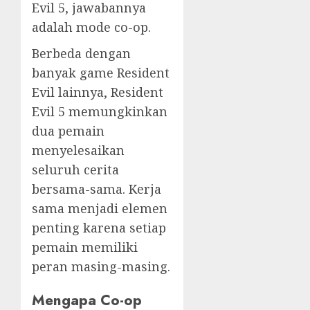
Evil 5, jawabannya
adalah mode co-op.
Berbeda dengan
banyak game Resident
Evil lainnya, Resident
Evil 5 memungkinkan
dua pemain
menyelesaikan
seluruh cerita
bersama-sama. Kerja
sama menjadi elemen
penting karena setiap
pemain memiliki
peran masing-masing.
Mengapa Co-op