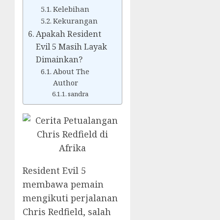
Kelebihan
Kekurangan
Apakah Resident
Evil 5 Masih Layak
Dimainkan?
About The
Author
sandra
Resident Evil 5
membawa pemain
mengikuti perjalanan
Chris Redfield, salah