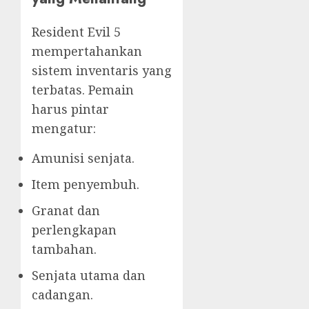
Resident Evil 5
mempertahankan
sistem inventaris yang
terbatas. Pemain
harus pintar
mengatur:
Amunisi senjata.
Item penyembuh.
Granat dan
perlengkapan
tambahan.
Senjata utama dan
cadangan.