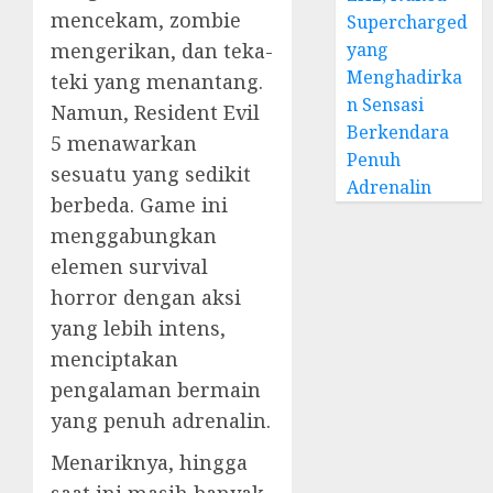
mencekam, zombie
Supercharged
yang
mengerikan, dan teka-
Menghadirka
teki yang menantang.
n Sensasi
Namun, Resident Evil
Berkendara
5 menawarkan
Penuh
sesuatu yang sedikit
Adrenalin
berbeda. Game ini
menggabungkan
elemen survival
horror dengan aksi
yang lebih intens,
menciptakan
pengalaman bermain
yang penuh adrenalin.
Menariknya, hingga