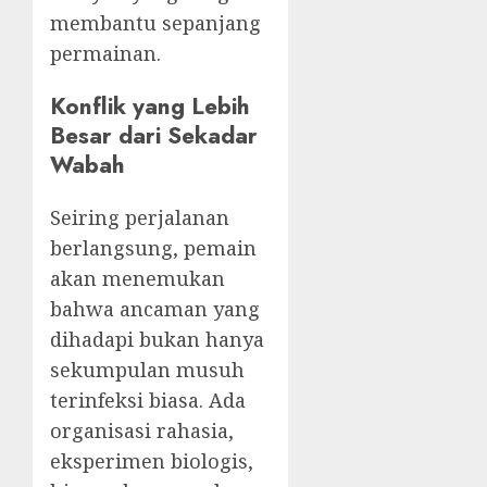
membantu sepanjang
permainan.
Konflik yang Lebih
Besar dari Sekadar
Wabah
Seiring perjalanan
berlangsung, pemain
akan menemukan
bahwa ancaman yang
dihadapi bukan hanya
sekumpulan musuh
terinfeksi biasa. Ada
organisasi rahasia,
eksperimen biologis,