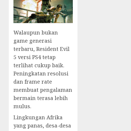
Walaupun bukan
game generasi
terbaru, Resident Evil
5 versi PS4 tetap
terlihat cukup baik.
Peningkatan resolusi
dan frame rate
membuat pengalaman
bermain terasa lebih
mulus.
Lingkungan Afrika
yang panas, desa-desa