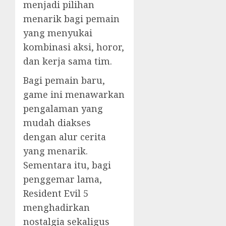
menjadi pilihan
menarik bagi pemain
yang menyukai
kombinasi aksi, horor,
dan kerja sama tim.
Bagi pemain baru,
game ini menawarkan
pengalaman yang
mudah diakses
dengan alur cerita
yang menarik.
Sementara itu, bagi
penggemar lama,
Resident Evil 5
menghadirkan
nostalgia sekaligus