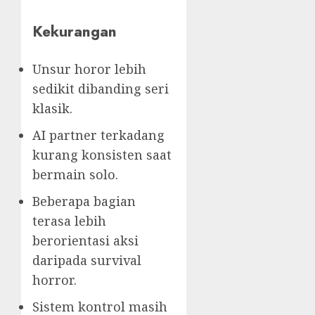
Kekurangan
Unsur horor lebih
sedikit dibanding seri
klasik.
AI partner terkadang
kurang konsisten saat
bermain solo.
Beberapa bagian
terasa lebih
berorientasi aksi
daripada survival
horror.
Sistem kontrol masih