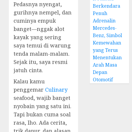
Pedasnya nyengat,
Berkendara
gurihnya nempel, dan
Penuh
cuminya empuk
Adrenalin
Mercedes-
banget—nggak alot
Benz, Simbol
kayak yang sering
Kemewahan
saya temui di warung
yang Terus
tenda malam-malam.
Menentukan
Sejak itu, saya resmi
Arah Masa
jatuh cinta.
Depan
Otomotif
Kalau kamu
penggemar
Culinary
seafood, wajib banget
nyobain yang satu ini.
Tapi bukan cuma soal
rasa, lho. Ada cerita,
trik dapur, dan alasan