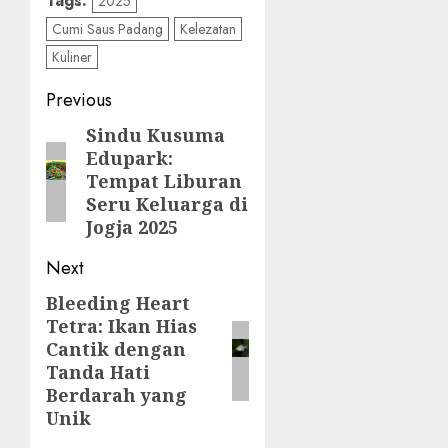
Tags:
2025
Cumi Saus Padang
Kelezatan
Kuliner
Post
Previous
navigation
Sindu Kusuma
Previous
Edupark:
post:
Tempat Liburan
Seru Keluarga di
Jogja 2025
Next
Bleeding Heart
Next
Tetra: Ikan Hias
post:
Cantik dengan
Tanda Hati
Berdarah yang
Unik