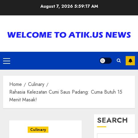
Skip
August 7, 2026
5:59:18 AM
to
content
Primary
Menu
Home
Culinary
Rahasia Kelezatan Cumi Saus Padang: Cuma Butuh 15
Menit Masak!
SEARCH
Culinary