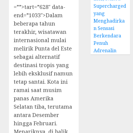
Supercharged
=””>tart=”628″ data-
yang
end=”1033″>Dalam
Menghadirka
beberapa tahun
n Sensasi
terakhir, wisatawan
Berkendara
internasional mulai
Penuh
melirik Punta del Este
Adrenalin
sebagai alternatif
destinasi tropis yang
lebih eksklusif namun
tetap santai. Kota ini
ramai saat musim
panas Amerika
Selatan tiba, terutama
antara Desember
hingga Februari.
Menariknya, di balik