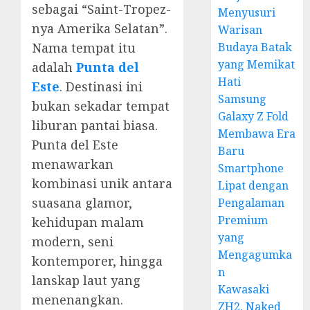
sebagai “Saint-Tropez-
Menyusuri
nya Amerika Selatan”.
Warisan
Nama tempat itu
Budaya Batak
yang Memikat
adalah
Punta del
Hati
Este
. Destinasi ini
Samsung
bukan sekadar tempat
Galaxy Z Fold
liburan pantai biasa.
Membawa Era
Punta del Este
Baru
menawarkan
Smartphone
kombinasi unik antara
Lipat dengan
suasana glamor,
Pengalaman
Premium
kehidupan malam
yang
modern, seni
Mengagumka
kontemporer, hingga
n
lanskap laut yang
Kawasaki
menenangkan.
ZH2, Naked