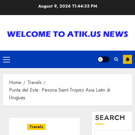
Skip
August 9, 2026
11:44:34 PM
to
content
Primary
Menu
Home
Travels
Punta del Este: Pesona Saint-Tropez Asia Latin di
Uruguay
SEARCH
Travels