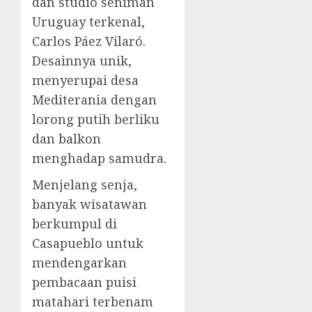
dan studio seniman
Uruguay terkenal,
Carlos Páez Vilaró
.
Desainnya unik,
menyerupai desa
Mediterania dengan
lorong putih berliku
dan balkon
menghadap samudra.
Menjelang senja,
banyak wisatawan
berkumpul di
Casapueblo untuk
mendengarkan
pembacaan puisi
matahari terbenam