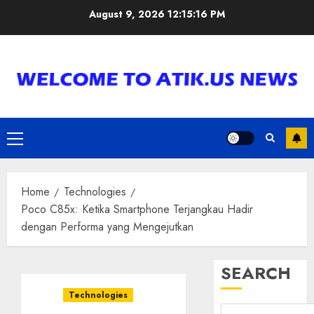
Skip
August 9, 2026
12:15:17 PM
to
content
Primary
Menu
Home
Technologies
Poco C85x: Ketika Smartphone Terjangkau Hadir
dengan Performa yang Mengejutkan
SEARCH
Technologies