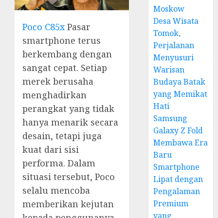
Moskow
Desa Wisata
Poco C85x
Pasar
Tomok,
smartphone terus
Perjalanan
berkembang dengan
Menyusuri
sangat cepat. Setiap
Warisan
merek berusaha
Budaya Batak
yang Memikat
menghadirkan
Hati
perangkat yang tidak
Samsung
hanya menarik secara
Galaxy Z Fold
desain, tetapi juga
Membawa Era
kuat dari sisi
Baru
performa. Dalam
Smartphone
situasi tersebut, Poco
Lipat dengan
selalu mencoba
Pengalaman
Premium
memberikan kejutan
yang
kepada penggunanya.