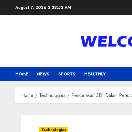
Skip
August 7, 2026
3:38:53 AM
to
content
HOME
NEWS
SPORTS
HEALTHLY
Home
Technologies
Pencetakan 3D: Dalam Pendid
Technologies