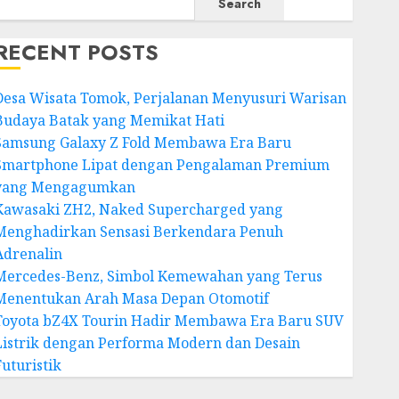
Search
RECENT POSTS
Desa Wisata Tomok, Perjalanan Menyusuri Warisan
Budaya Batak yang Memikat Hati
Samsung Galaxy Z Fold Membawa Era Baru
Smartphone Lipat dengan Pengalaman Premium
yang Mengagumkan
Kawasaki ZH2, Naked Supercharged yang
Menghadirkan Sensasi Berkendara Penuh
Adrenalin
Mercedes-Benz, Simbol Kemewahan yang Terus
Menentukan Arah Masa Depan Otomotif
Toyota bZ4X Tourin Hadir Membawa Era Baru SUV
Listrik dengan Performa Modern dan Desain
Futuristik