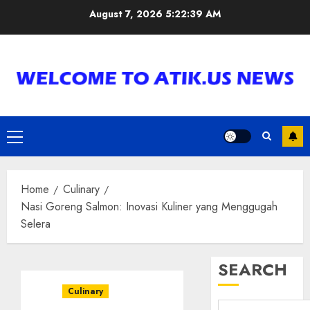
Skip
August 7, 2026
5:22:40 AM
to
content
Primary
Menu
Home
Culinary
Nasi Goreng Salmon: Inovasi Kuliner yang Menggugah
Selera
SEARCH
Culinary