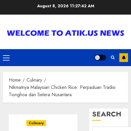
Skip
August 8, 2026
11:27:43 AM
to
content
Primary
Menu
Home
Culinary
Nikmatnya Malaysian Chicken Rice: Perpaduan Tradisi
Tionghoa dan Selera Nusantara
SEARCH
Culinary