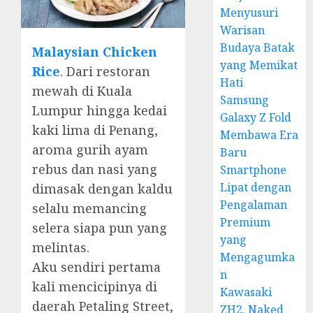
Menyusuri
Warisan
Budaya Batak
Malaysian Chicken
yang Memikat
Rice
. Dari restoran
Hati
mewah di Kuala
Samsung
Lumpur hingga kedai
Galaxy Z Fold
kaki lima di Penang,
Membawa Era
aroma gurih ayam
Baru
rebus dan nasi yang
Smartphone
Lipat dengan
dimasak dengan kaldu
Pengalaman
selalu memancing
Premium
selera siapa pun yang
yang
melintas.
Mengagumka
Aku sendiri pertama
n
kali mencicipinya di
Kawasaki
daerah Petaling Street,
ZH2, Naked