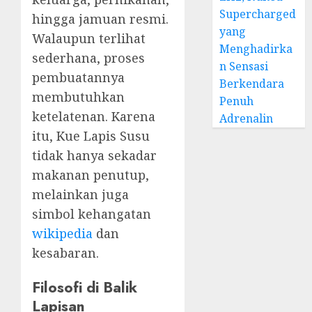
Supercharged
hingga jamuan resmi.
yang
Walaupun terlihat
Menghadirka
sederhana, proses
n Sensasi
pembuatannya
Berkendara
membutuhkan
Penuh
ketelatenan. Karena
Adrenalin
itu, Kue Lapis Susu
tidak hanya sekadar
makanan penutup,
melainkan juga
simbol kehangatan
wikipedia
dan
kesabaran.
Filosofi di Balik
Lapisan