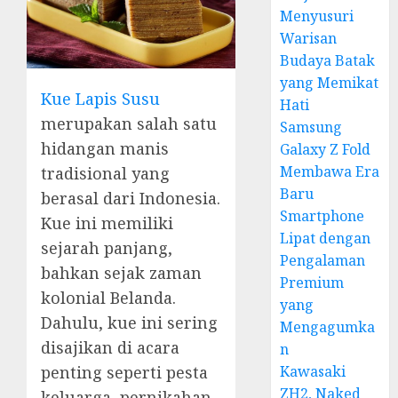
Menyusuri
Warisan
Budaya Batak
yang Memikat
Kue Lapis Susu
Hati
merupakan salah satu
Samsung
hidangan manis
Galaxy Z Fold
Membawa Era
tradisional yang
Baru
berasal dari Indonesia.
Smartphone
Kue ini memiliki
Lipat dengan
sejarah panjang,
Pengalaman
bahkan sejak zaman
Premium
kolonial Belanda.
yang
Dahulu, kue ini sering
Mengagumka
disajikan di acara
n
Kawasaki
penting seperti pesta
ZH2, Naked
keluarga, pernikahan,