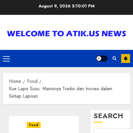
Skip
August 9, 2026
5:10:02 PM
to
content
Primary
Menu
Home
Food
Kue Lapis Susu: Manisnya Tradisi dan Inovasi dalam
Setiap Lapisan
SEARCH
Food