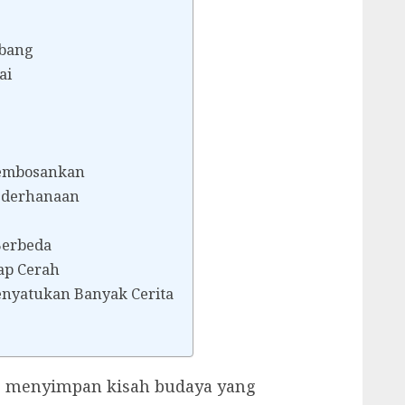
mbang
ai
Membosankan
ederhanaan
Berbeda
ap Cerah
nyatukan Banyak Cerita
ee menyimpan kisah budaya yang