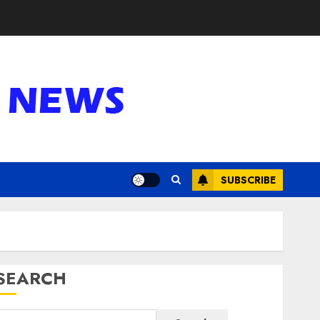
SUBSCRIBE
SEARCH