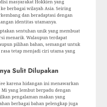
radisi masyarakat Hokkien yang
e berbagai wilayah Asia. Seiring
rkembang dan beradaptasi dengan
ilangan identitas utamanya.
ciptakan sentuhan unik yang membuat
si menarik. Walaupun terdapat
upun pilihan bahan, semangat untuk
asa tetap menjadi ciri utama yang
ya Sulit Dilupakan
ee karena hidangan ini menawarkan
 Mi yang lembut berpadu dengan
silkan pengalaman makan yang
ahan berbagai bahan pelengkap juga