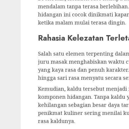
mendalam tanpa terasa berlebihan
hidangan ini cocok dinikmati kapa
ketika malam mulai terasa dingin.
Rahasia Kelezatan Terle
Salah satu elemen terpenting dala
juru masak menghabiskan waktu c
yang kaya rasa dan penuh karakte
hingga sari rasa menyatu secara s
Kemudian, kaldu tersebut menjadi
komponen hidangan. Tanpa kaldu y
kehilangan sebagian besar daya tar
penikmat kuliner sering menilai k
rasa kaldunya.