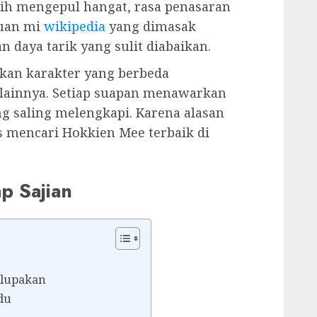
h mengepul hangat, rasa penasaran
duan mi
wikipedia
yang dimasak
 daya tarik yang sulit diabaikan.
kan karakter yang berbeda
lainnya. Setiap suapan menawarkan
ng saling melengkapi. Karena alasan
us mencari Hokkien Mee terbaik di
p Sajian
ilupakan
du