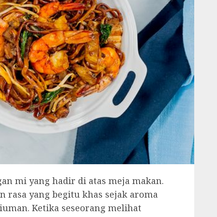
an mi yang hadir di atas meja makan.
 rasa yang begitu khas sejak aroma
uman. Ketika seseorang melihat