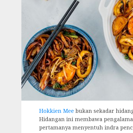
Hokkien Mee
bukan sekadar hidang
Hidangan ini membawa pengalaman
pertamanya menyentuh indra penci