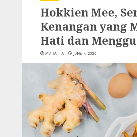
Hokkien Mee, S
Kenangan yang 
Hati dan Menggu
MUTIA TIA
JUNE 7, 2026