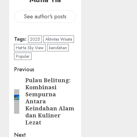
See author's posts
Tags:
2025
Aktivitas Wisata
HeHa Sky View
keindahan
Populer
Post
Previous
navigation
Pulau Belitung:
Previous
Kombinasi
post:
Sempurna
Antara
Keindahan Alam
dan Kuliner
Lezat
Next