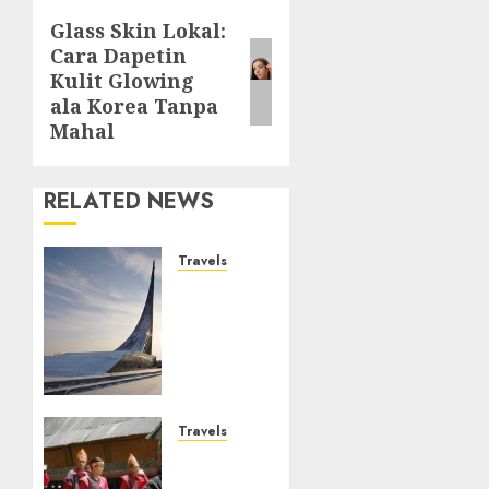
Glass Skin Lokal:
Next
Cara Dapetin
post:
Kulit Glowing
ala Korea Tanpa
Mahal
RELATED NEWS
Travels
Museum
of
Cosmonautics,
Wisata
Edukasi
Ikonik
di
Travels
Moskow
Desa
Wisata