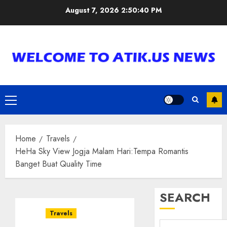
Skip
August 7, 2026
2:50:41 PM
to
content
Primary
Menu
Home
Travels
HeHa Sky View Jogja Malam Hari:Tempa Romantis
Banget Buat Quality Time
SEARCH
Travels