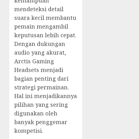
kemampuan
mendeteksi detail
suara kecil membantu
pemain mengambil
keputusan lebih cepat.
Dengan dukungan
audio yang akurat,
Arctis Gaming
Headsets menjadi
bagian penting dari
strategi permainan.
Hal ini menjadikannya
pilihan yang sering
digunakan oleh
banyak penggemar
kompetisi.