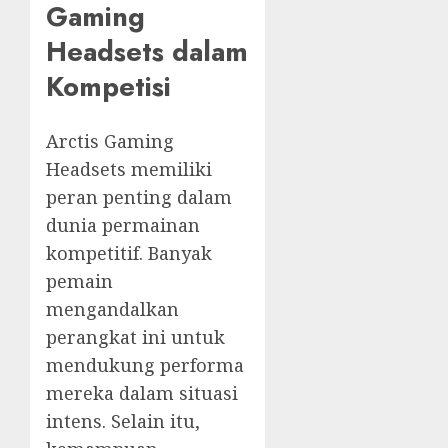
Gaming
Headsets dalam
Kompetisi
Arctis Gaming
Headsets memiliki
peran penting dalam
dunia permainan
kompetitif. Banyak
pemain
mengandalkan
perangkat ini untuk
mendukung performa
mereka dalam situasi
intens. Selain itu,