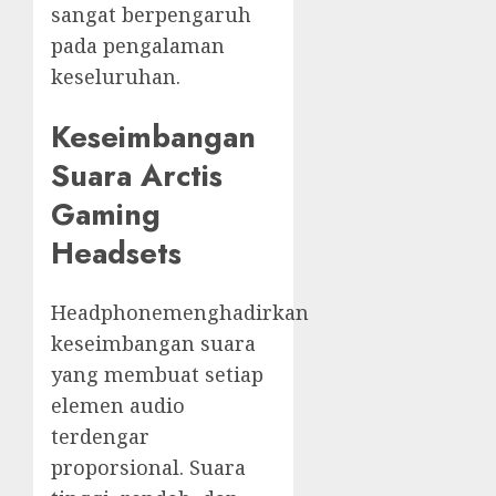
sangat berpengaruh
pada pengalaman
keseluruhan.
Keseimbangan
Suara Arctis
Gaming
Headsets
Headphonemenghadirkan
keseimbangan suara
yang membuat setiap
elemen audio
terdengar
proporsional. Suara