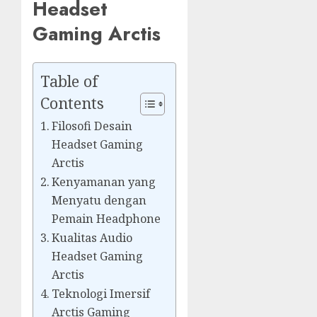
Headset
Gaming Arctis
Table of
Contents
Filosofi Desain
Headset Gaming
Arctis
Kenyamanan yang
Menyatu dengan
Pemain Headphone
Kualitas Audio
Headset Gaming
Arctis
Teknologi Imersif
Arctis Gaming