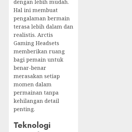
dengan lebih mudah.
Hal ini membuat
pengalaman bermain
terasa lebih dalam dan
realistis. Arctis
Gaming Headsets
memberikan ruang
bagi pemain untuk
benar-benar
merasakan setiap
momen dalam
permainan tanpa
kehilangan detail
penting.
Teknologi