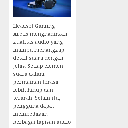
Headset Gaming
Arctis menghadirkan
kualitas audio yang
mampu menangkap
detail suara dengan
jelas. Setiap elemen
suara dalam
permainan terasa
lebih hidup dan
terarah. Selain itu,
pengguna dapat
membedakan
berbagai lapisan audio