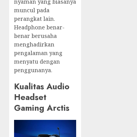
nyaman yang biasanya
muncul pada
perangkat lain.
Headphone benar-
benar berusaha
menghadirkan
pengalaman yang
menyatu dengan
penggunanya.
Kualitas Audio
Headset
Gaming Arctis