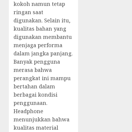
kokoh namun tetap
ringan saat
digunakan. Selain itu,
kualitas bahan yang
digunakan membantu
menjaga performa
dalam jangka panjang.
Banyak pengguna
merasa bahwa
perangkat ini mampu
bertahan dalam
berbagai kondisi
penggunaan.
Headphone
menunjukkan bahwa
kualitas material