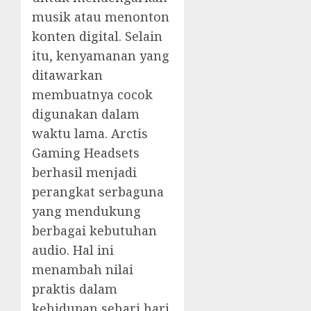
musik atau menonton
konten digital. Selain
itu, kenyamanan yang
ditawarkan
membuatnya cocok
digunakan dalam
waktu lama. Arctis
Gaming Headsets
berhasil menjadi
perangkat serbaguna
yang mendukung
berbagai kebutuhan
audio. Hal ini
menambah nilai
praktis dalam
kehidupan sehari hari