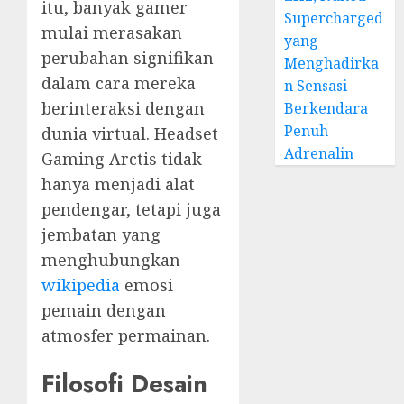
itu, banyak gamer
Supercharged
mulai merasakan
yang
perubahan signifikan
Menghadirka
dalam cara mereka
n Sensasi
berinteraksi dengan
Berkendara
Penuh
dunia virtual. Headset
Adrenalin
Gaming Arctis tidak
hanya menjadi alat
pendengar, tetapi juga
jembatan yang
menghubungkan
wikipedia
emosi
pemain dengan
atmosfer permainan.
Filosofi Desain