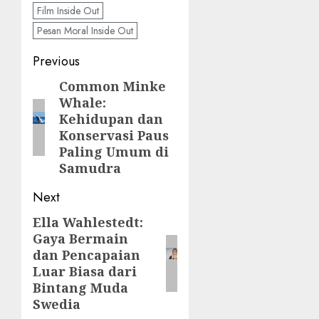
Film Inside Out
Pesan Moral Inside Out
Post
Previous
navigation
Common Minke
Previous
Whale:
post:
Kehidupan dan
Konservasi Paus
Paling Umum di
Samudra
Next
Ella Wahlestedt:
Next
Gaya Bermain
post:
dan Pencapaian
Luar Biasa dari
Bintang Muda
Swedia