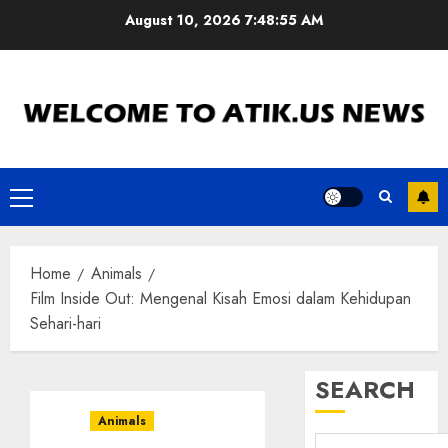
Skip
August 10, 2026
7:48:56 AM
to
content
Primary
Menu
Home
Animals
Film Inside Out: Mengenal Kisah Emosi dalam Kehidupan
Sehari-hari
SEARCH
Animals