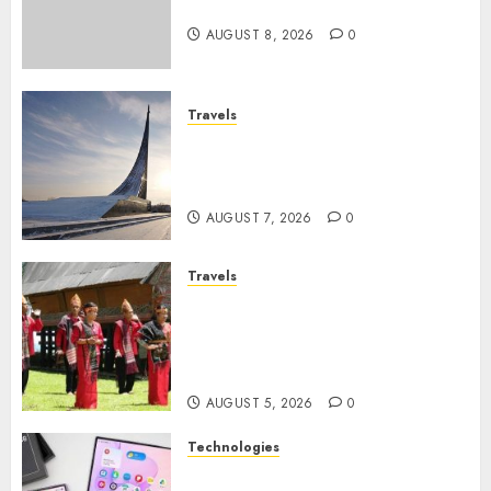
Marvel yang Penuh Drama
AUGUST 8, 2026
0
Travels
Museum of Cosmonautics,
Wisata Edukasi Ikonik di
Moskow
AUGUST 7, 2026
0
Travels
Desa Wisata Tomok,
Perjalanan Menyusuri
Warisan Budaya Batak yang
Memikat Hati
AUGUST 5, 2026
0
Technologies
Samsung Galaxy Z Fold