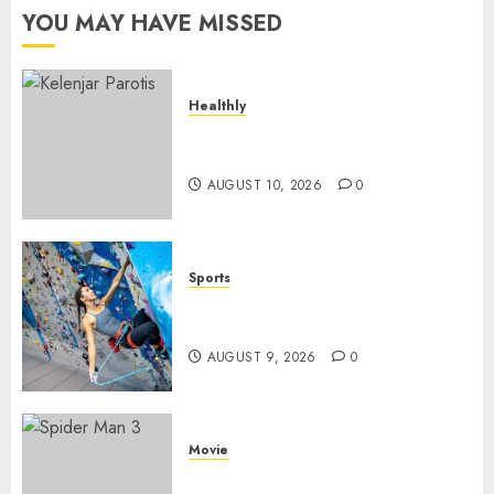
di
YOU MAY HAVE MISSED
Dunia
JANUARY
25, 2026
Healthly
0
Kelenjar Parotis: Penyebab
Bengkak dan Gejalanya
AUGUST 10, 2026
0
Sports
Persiapan Fisik Sebelum
Melakukan Lead Climbing
AUGUST 9, 2026
0
Movie
Spider Man 3: Review Film