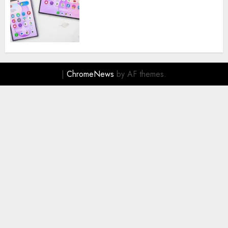
Membawa Era Baru
Smartphone Lipat dengan
Pengalaman Premium yang
Mengagumkan
AUGUST 3, 2026
0
|
ChromeNews
by AF themes.