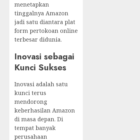
menetapkan
tinggalnya Amazon
jadi satu diantara plat
form pertokoan online
terbesar didunia.
Inovasi sebagai
Kunci Sukses
Inovasi adalah satu
kunci terus
mendorong
keberhasilan Amazon
di masa depan. Di
tempat banyak
perusahaan