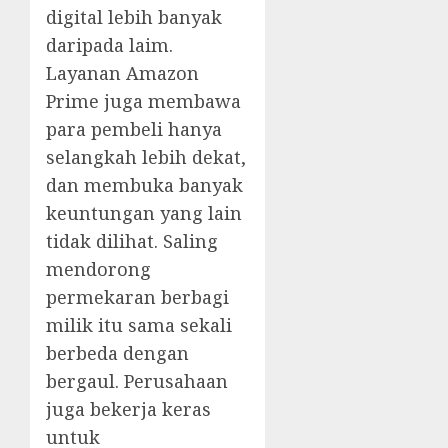
digital lebih banyak
daripada laim.
Layanan Amazon
Prime juga membawa
para pembeli hanya
selangkah lebih dekat,
dan membuka banyak
keuntungan yang lain
tidak dilihat. Saling
mendorong
permekaran berbagi
milik itu sama sekali
berbeda dengan
bergaul. Perusahaan
juga bekerja keras
untuk