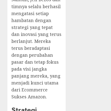
timnya selalu berhasil
mengatasi setiap
hambatan dengan
strategi yang tepat
dan inovasi yang terus
berlanjut. Mereka
terus beradaptasi
dengan perubahan
pasar dan tetap fokus
pada visi jangka
panjang mereka, yang
menjadi kunci utama
dari Ecommerce
Sukses Amazon.
Strategi