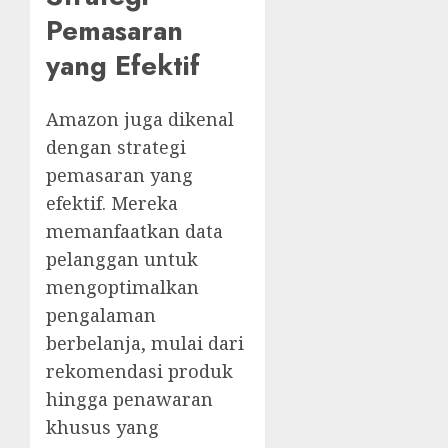
Pemasaran
yang Efektif
Amazon juga dikenal
dengan strategi
pemasaran yang
efektif. Mereka
memanfaatkan data
pelanggan untuk
mengoptimalkan
pengalaman
berbelanja, mulai dari
rekomendasi produk
hingga penawaran
khusus yang