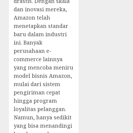
drastis. Dengan skala
dan inovasi mereka,
Amazon telah
menetapkan standar
baru dalam industri
ini. Banyak
perusahaan e-
commerce lainnya
yang mencoba meniru
model bisnis Amazon,
mulai dari sistem
pengiriman cepat
hingga program
loyalitas pelanggan.
Namun, hanya sedikit
yang bisa menandingi