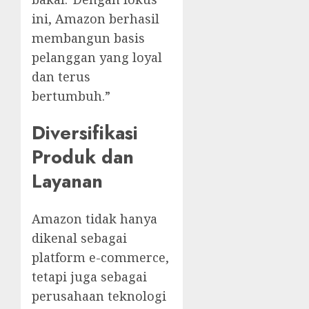
ini, Amazon berhasil
membangun basis
pelanggan yang loyal
dan terus
bertumbuh.”
Diversifikasi
Produk dan
Layanan
Amazon tidak hanya
dikenal sebagai
platform e-commerce,
tetapi juga sebagai
perusahaan teknologi