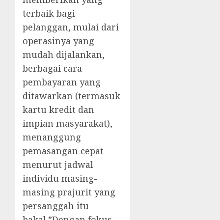
terbaik bagi
pelanggan, mulai dari
operasinya yang
mudah dijalankan,
berbagai cara
pembayaran yang
ditawarkan (termasuk
kartu kredit dan
impian masyarakat),
menanggung
pemasangan cepat
menurut jadwal
individu masing-
masing prajurit yang
persanggah itu
bakal.”Dengan fokus