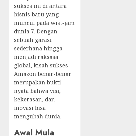
sukses ini di antara
bisnis baru yang
muncul pada wist-jam
dunia 7. Dengan
sebuah garasi
sederhana hingga
menjadi raksasa
global, kisah sukses
Amazon benar-benar
merupakan bukti
nyata bahwa visi,
kekerasan, dan
inovasi bisa
mengubah dunia.
Awal Mula