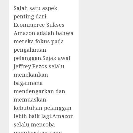
Salah satu aspek
penting dari
Ecommerce Sukses
Amazon adalah bahwa
mereka fokus pada
pengalaman
pelanggan.Sejak awal
Jeffrey Bezos selalu
menekankan
bagaimana
mendengarkan dan
memuaskan
kebutuhan pelanggan
lebih baik lagi.Amazon
selalu mencoba
memberikan yang