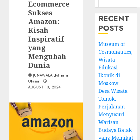
Ecommerce
Sukses
RECENT
Amazon:
POSTS
Kisah
Inspiratif
Museum of
yang
Cosmonautics,
Mengubah
Wisata
Dunia
Edukasi
Ikonik di
JUNAWALA
,Fitriani
Utami
Moskow
AUGUST 13, 2024
Desa Wisata
Tomok,
Perjalanan
Menyusuri
Warisan
Budaya Batak
yang Memikat