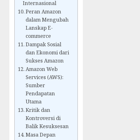
Internasional
Peran Amazon
dalam Mengubah
Lanskap E-
commerce
Dampak Sosial
dan Ekonomi dari
Sukses Amazon
Amazon Web
Services (AWS):
Sumber
Pendapatan
Utama
Kritik dan
Kontroversi di
Balik Kesuksesan
Masa Depan