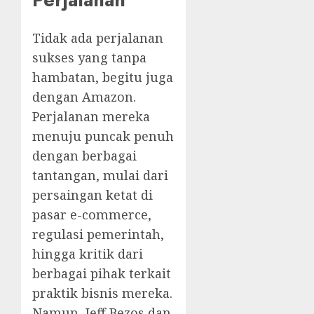
Tidak ada perjalanan
sukses yang tanpa
hambatan, begitu juga
dengan Amazon.
Perjalanan mereka
menuju puncak penuh
dengan berbagai
tantangan, mulai dari
persaingan ketat di
pasar e-commerce,
regulasi pemerintah,
hingga kritik dari
berbagai pihak terkait
praktik bisnis mereka.
Namun, Jeff Bezos dan