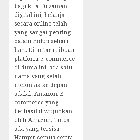
bagi kita. Di zaman
digital ini, belanja
secara online telah
yang sangat penting
dalam hidup sehari-
hari. Di antara ribuan
platform e-commerce
di dunia ini, ada satu
nama yang selalu
melonjak ke depan
adalah Amazon. E-
commerce yang
berhasil diwujudkan
oleh Amazon, tanpa
ada yang tersisa.
Hampir semua cerita