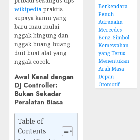
pribadi sekaligus tips
Berkendara
wikipedia
praktis
Penuh
supaya kamu yang
Adrenalin
baru mau mulai
Mercedes-
nggak bingung dan
Benz, Simbol
nggak buang-buang
Kemewahan
duit buat alat yang
yang Terus
Menentukan
nggak cocok.
Arah Masa
Awal Kenal dengan
Depan
DJ Controller:
Otomotif
Bukan Sekadar
Peralatan Biasa
Table of
Contents