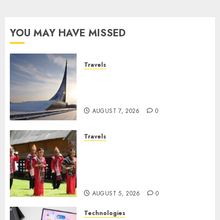
Tas
Lokal
YOU MAY HAVE MISSED
APRIL 8,
2026
0
Travels
Museum of Cosmonautics,
Wisata Edukasi Ikonik di
Moskow
AUGUST 7, 2026
0
Travels
Desa Wisata Tomok,
Perjalanan Menyusuri
Warisan Budaya Batak yang
Memikat Hati
AUGUST 5, 2026
0
Technologies