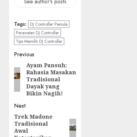
See author's posts
Tags:
DJ Controller Pemula
Perawatan DJ Controller
Tips Memilih DJ Controller
Post
Previous
navigation
Ayam Pansuh:
Previous
Rahasia Masakan
post:
Tradisional
Dayak yang
Bikin Nagih!
Next
Trek Madone
Next
Tradisional
post:
Awal