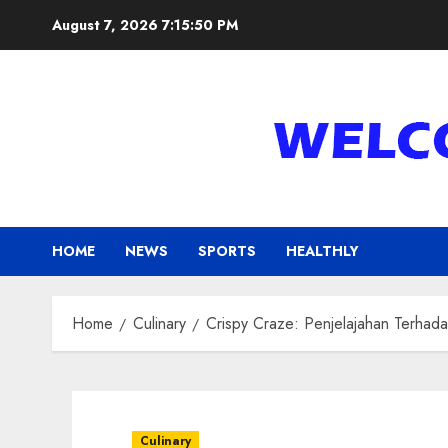
Skip
August 7, 2026
7:15:52 PM
to
content
HOME
NEWS
SPORTS
HEALTHLY
Home
Culinary
Crispy Craze: Penjelajahan Terhad
Culinary