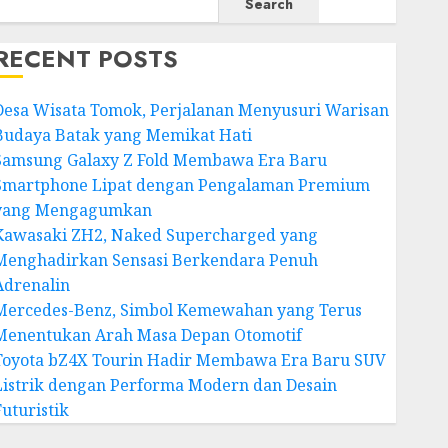
Search
RECENT POSTS
Desa Wisata Tomok, Perjalanan Menyusuri Warisan
Budaya Batak yang Memikat Hati
Samsung Galaxy Z Fold Membawa Era Baru
Smartphone Lipat dengan Pengalaman Premium
yang Mengagumkan
Kawasaki ZH2, Naked Supercharged yang
Menghadirkan Sensasi Berkendara Penuh
Adrenalin
Mercedes-Benz, Simbol Kemewahan yang Terus
Menentukan Arah Masa Depan Otomotif
Toyota bZ4X Tourin Hadir Membawa Era Baru SUV
Listrik dengan Performa Modern dan Desain
Futuristik