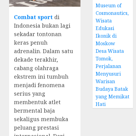
Museum of
Cosmonautics,
Combat sport
di
Wisata
Indonesia bukan lagi
Edukasi
sekadar tontonan
Ikonik di
keras penuh
Moskow
adrenalin. Dalam satu
Desa Wisata
Tomok,
dekade terakhir,
Perjalanan
cabang olahraga
Menyusuri
ekstrem ini tumbuh
Warisan
menjadi fenomena
Budaya Batak
serius yang
yang Memikat
membentuk atlet
Hati
bermental baja
sekaligus membuka
peluang prestasi