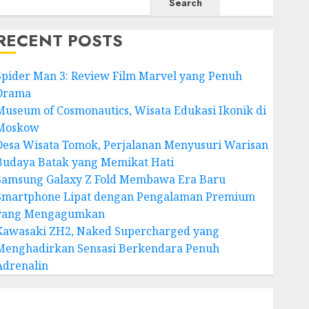
Search
RECENT POSTS
Spider Man 3: Review Film Marvel yang Penuh
Drama
Museum of Cosmonautics, Wisata Edukasi Ikonik di
Moskow
Desa Wisata Tomok, Perjalanan Menyusuri Warisan
Budaya Batak yang Memikat Hati
Samsung Galaxy Z Fold Membawa Era Baru
Smartphone Lipat dengan Pengalaman Premium
yang Mengagumkan
Kawasaki ZH2, Naked Supercharged yang
Menghadirkan Sensasi Berkendara Penuh
Adrenalin