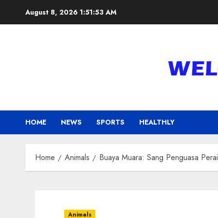
Skip
August 8, 2026
1:51:54 AM
to
content
HOME
NEWS
SPORTS
HEALTHLY
Home
Animals
Buaya Muara: Sang Penguasa Perai
Animals