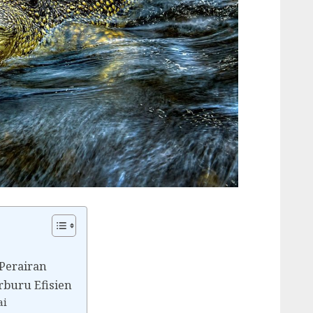
 Perairan
rburu Efisien
ai