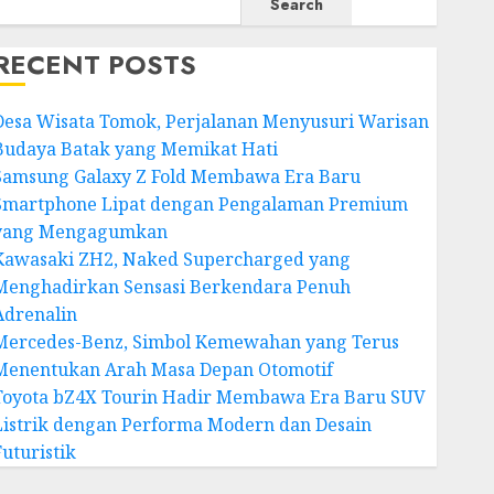
Search
RECENT POSTS
Desa Wisata Tomok, Perjalanan Menyusuri Warisan
Budaya Batak yang Memikat Hati
Samsung Galaxy Z Fold Membawa Era Baru
Smartphone Lipat dengan Pengalaman Premium
yang Mengagumkan
Kawasaki ZH2, Naked Supercharged yang
Menghadirkan Sensasi Berkendara Penuh
Adrenalin
Mercedes-Benz, Simbol Kemewahan yang Terus
Menentukan Arah Masa Depan Otomotif
Toyota bZ4X Tourin Hadir Membawa Era Baru SUV
Listrik dengan Performa Modern dan Desain
Futuristik