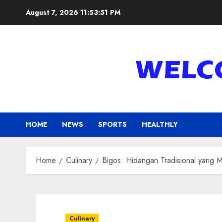
Skip
August 7, 2026
11:53:52 PM
to
content
HOME
NEWS
SPORTS
HEALTHLY
Home
Culinary
Bigos: Hidangan Tradisional yang
Culinary