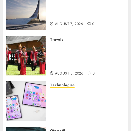
Museum of Cosmonautics,
Wisata Edukasi Ikonik di
Moskow
AUGUST 7, 2026
0
Travels
Desa Wisata Tomok,
Perjalanan Menyusuri
Warisan Budaya Batak yang
Memikat Hati
AUGUST 5, 2026
0
Technologies
Samsung Galaxy Z Fold
Membawa Era Baru
Smartphone Lipat dengan
Pengalaman Premium yang
Mengagumkan
AUGUST 3, 2026
0
Otomotif