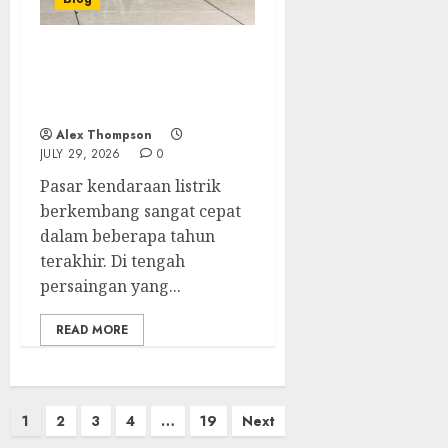
XPENG G6 Pro, SUV
Elektrik yang Semakin
Dicari
Alex Thompson
JULY 29, 2026
0
Pasar kendaraan listrik
berkembang sangat cepat
dalam beberapa tahun
terakhir. Di tengah
persaingan yang...
READ MORE
Posts
1
2
3
4
…
19
Next