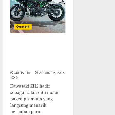
Otomotif
Kawasaki ZH2, Naked
Supercharged yang
Menghadirkan Sensasi
Berkendara Penuh
Adrenalin
MUTIA TIA
AUGUST 2, 2026
0
Kawasaki ZH2 hadir
sebagai salah satu motor
naked premium yang
langsung menarik
perhatian para...