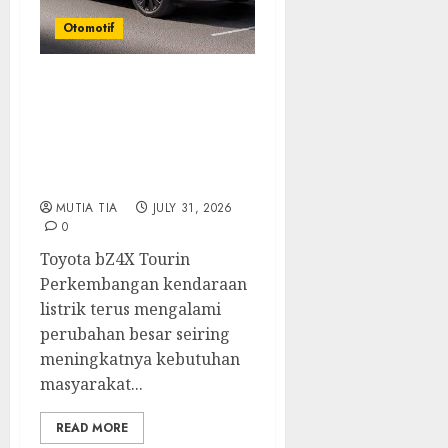
Otomotif
Toyota bZ4X Tourin
Hadir Membawa Era
Baru SUV Listrik dengan
Performa Modern dan
Desain Futuristik
MUTIA TIA
JULY 31, 2026
0
Toyota bZ4X Tourin
Perkembangan kendaraan
listrik terus mengalami
perubahan besar seiring
meningkatnya kebutuhan
masyarakat...
READ MORE