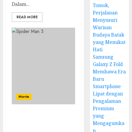
Dalam...
Tomok,
Perjalanan
READ MORE
Menyusuri
Warisan
Budaya Batak
yang Memikat
Hati
Samsung
Galaxy Z Fold
Membawa Era
Baru
Smartphone
Lipat dengan
Movie
Pengalaman
Premium
yang
Spider Man 3: Review
Film Marvel yang Penuh
Mengagumka
Drama
n