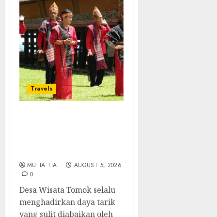
Travels
Desa Wisata Tomok,
Perjalanan Menyusuri
Warisan Budaya Batak
yang Memikat Hati
MUTIA TIA
AUGUST 5, 2026
0
Desa Wisata Tomok selalu
menghadirkan daya tarik
yang sulit diabaikan oleh