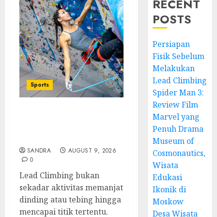
RECENT
POSTS
Persiapan
Fisik Sebelum
Melakukan
Lead Climbing
Sports
Spider Man 3:
Review Film
Marvel yang
Persiapan Fisik Sebelum
Melakukan Lead
Penuh Drama
Climbing
Museum of
SANDRA
AUGUST 9, 2026
Cosmonautics,
0
Wisata
Lead Climbing bukan
Edukasi
sekadar aktivitas memanjat
Ikonik di
dinding atau tebing hingga
Moskow
mencapai titik tertentu.
Desa Wisata