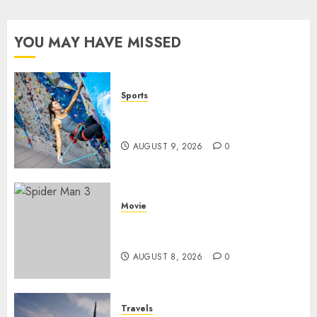
pagination
YOU MAY HAVE MISSED
Sports
Persiapan Fisik Sebelum
Melakukan Lead Climbing
AUGUST 9, 2026
0
Movie
Spider Man 3: Review Film
Marvel yang Penuh Drama
AUGUST 8, 2026
0
Travels