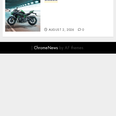
Kawasaki ZH2, Naked
Supercharged yang
Menghadirkan Sensasi
Berkendara Penuh Adrenalin
AUGUST 2, 2026
0
|
ChromeNews
by AF themes.