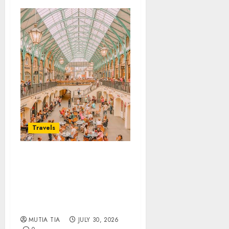
Travels
Covent Garden, Sudut
London yang Memikat
dengan Seni, Sejarah,
dan Pesona yang Tak
Pernah Pudar
MUTIA TIA
JULY 30, 2026