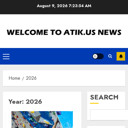
Skip
August 9, 2026
7:23:55 AM
to
content
Primary
Menu
Home
2026
SEARCH
Year:
2026