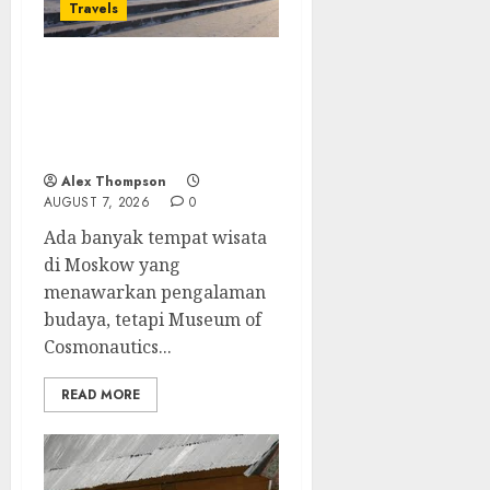
Travels
Museum of
Cosmonautics, Wisata
Edukasi Ikonik di
Moskow
Alex Thompson
AUGUST 7, 2026
0
Ada banyak tempat wisata
di Moskow yang
menawarkan pengalaman
budaya, tetapi Museum of
Cosmonautics...
READ MORE