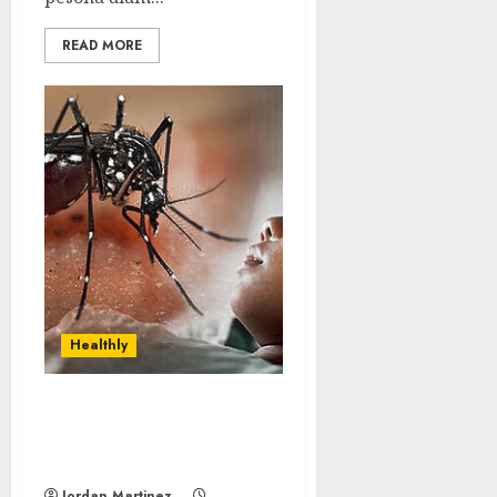
READ MORE
Healthly
Demam Berdarah:
Memahami Gejala dan
Langkah Pencegahannya
Jordan Martinez