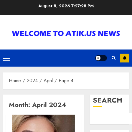
Skip
August 8, 2026
7:27:28 PM
to
content
Primary
Menu
Home
2024
April
Page 4
SEARCH
Month:
April 2024