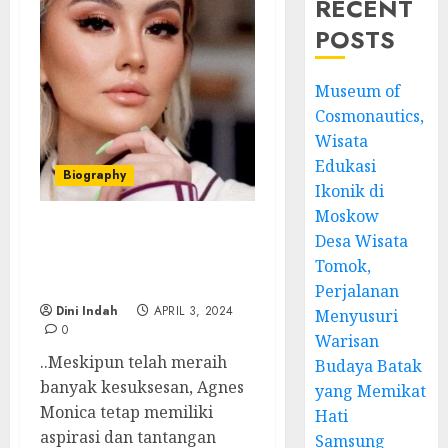
RECENT
POSTS
Museum of
Cosmonautics,
Wisata
Edukasi
Biography
Ikonik di
Moskow
Desa Wisata
Agnes Monica :
Perjalanan Bintang
Tomok,
Indonesia Di Mata Dunia
Perjalanan
Dini Indah
APRIL 3, 2024
Menyusuri
0
Warisan
..Meskipun telah meraih
Budaya Batak
banyak kesuksesan, Agnes
yang Memikat
Monica tetap memiliki
Hati
aspirasi dan tantangan
Samsung