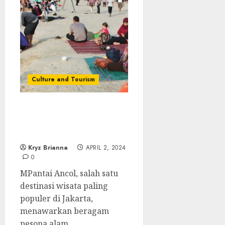
Culture and Tourism
Pantai Ancol : Oase
Rekreasi Pantai Terbaik
di Kawasan Urban
Kryz Brianna
APRIL 2, 2024
0
MPantai Ancol, salah satu
destinasi wisata paling
populer di Jakarta,
menawarkan beragam
pesona alam...