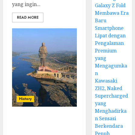
yang ingin...
Galaxy Z Fold
Membawa Era
READ MORE
Baru
Smartphone
Lipat dengan
Pengalaman
Premium
yang
Mengagumka
n
Kawasaki
ZH2, Naked
Supercharged
History
yang
Menghadirka
n Sensasi
Unity Statue:
Symbolizing Strength
Berkendara
and Solidarity in
Penuh