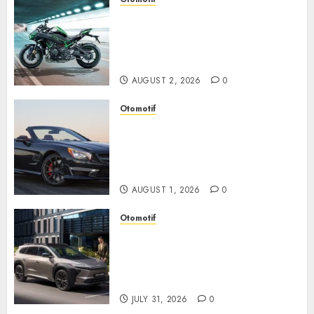
Kawasaki ZH2, Naked
Supercharged yang
Menghadirkan Sensasi
Berkendara Penuh Adrenalin
AUGUST 2, 2026
0
Otomotif
Mercedes-Benz, Simbol
Kemewahan yang Terus
Menentukan Arah Masa Depan
Otomotif
AUGUST 1, 2026
0
Otomotif
Toyota bZ4X Tourin Hadir
Membawa Era Baru SUV
Listrik dengan Performa
Modern dan Desain Futuristik
JULY 31, 2026
0