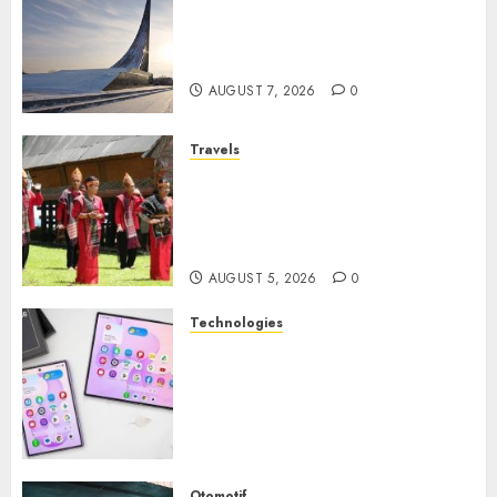
Museum of Cosmonautics,
Wisata Edukasi Ikonik di
Moskow
AUGUST 7, 2026
0
Travels
Desa Wisata Tomok,
Perjalanan Menyusuri
Warisan Budaya Batak yang
Memikat Hati
AUGUST 5, 2026
0
Technologies
Samsung Galaxy Z Fold
Membawa Era Baru
Smartphone Lipat dengan
Pengalaman Premium yang
Mengagumkan
AUGUST 3, 2026
0
Otomotif